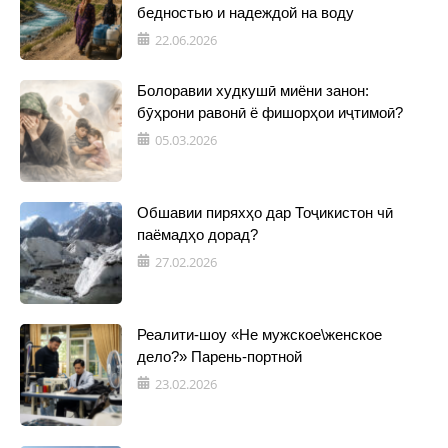
бедностью и надеждой на воду
22.06.2026
Болоравии худкушӣ миёни занон:
бӯҳрони равонӣ ё фишорҳои иҷтимоӣ?
05.03.2026
Обшавии пиряхҳо дар Тоҷикистон чӣ
паёмадҳо дорад?
27.02.2026
Реалити-шоу «Не мужское\женское
дело?» Парень-портной
23.02.2026