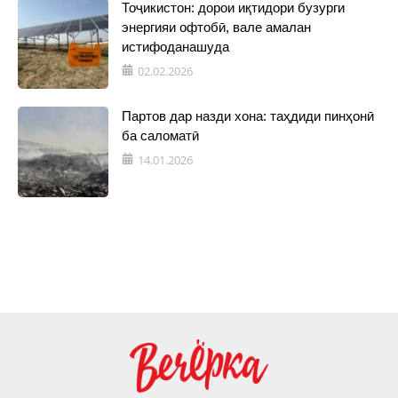
Тоҷикистон: дорои иқтидори бузурги
энергияи офтобӣ, вале амалан
истифоданашуда
02.02.2026
Партов дар назди хона: таҳдиди пинҳонӣ
ба саломатӣ
14.01.2026