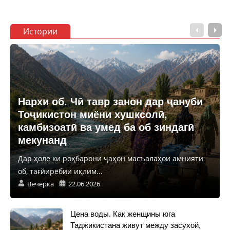
Истории
Нархи об. Чӣ тавр занон дар ҷануби
Тоҷикистон миёни хушксолӣ,
камбизоатӣ ва умед ба об зиндагӣ
мекунанд
Дар ҳоле ки роҳбарони ҷаҳон масъалаҳои амнияти
об, тағйирёбии иқлим...
Вечерка
22.06.2026
Цена воды. Как женщины юга
Таджикистана живут между засухой,