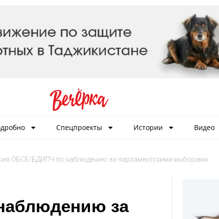
дробно
Спецпроекты
Истории
Видео
ия ОБСЕ/БДИПЧ по наблюдению за парламентскими выборами
наблюдению за