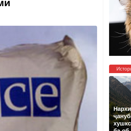
ми
Истор
Нархи
ҷануб
хушкс
ба об