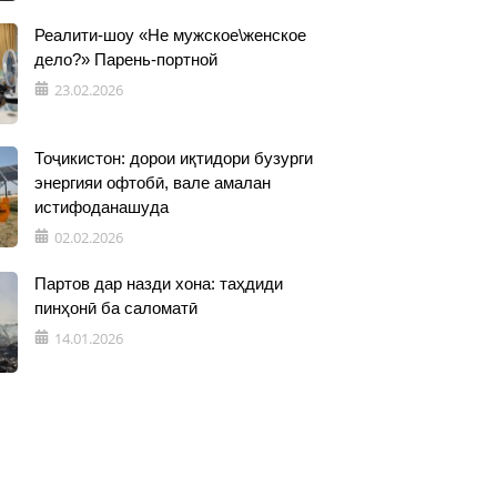
Реалити-шоу «Не мужское\женское
дело?» Парень-портной
23.02.2026
Тоҷикистон: дорои иқтидори бузурги
энергияи офтобӣ, вале амалан
истифоданашуда
02.02.2026
Партов дар назди хона: таҳдиди
пинҳонӣ ба саломатӣ
14.01.2026