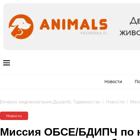
Новости
По
Вечёрка: медиакомпания Душанбе, Таджикистан
/
Новости
/
Мисс
Новости
Миссия ОБСЕ/БДИПЧ по 