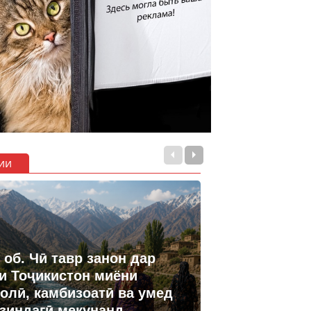
ии
 об. Чӣ тавр занон дар
и Тоҷикистон миёни
олӣ, камбизоатӣ ва умед
 зиндагӣ мекунанд