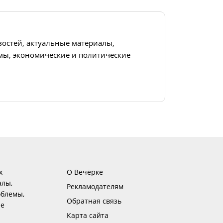
востей, актуальные материалы,
ы, экономические и политические
х
О Вечёрке
алы,
Рекламодателям
блемы,
Обратная связь
ие
Карта сайта