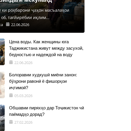
е ки роҳбарони ҷаҳон масъалаҳои
об, тағйирёбии иқлим...
ка
22.06.2026
Цена воды. Как женщины юга
Таджикистана живут между засухой,
бедностью и надеждой на воду
22.06.2026
Болоравии худкушӣ миёни занон:
бӯҳрони равонӣ ё фишорҳои
иҷтимоӣ?
05.03.2026
Обшавии пиряхҳо дар Тоҷикистон чӣ
паёмадҳо дорад?
27.02.2026