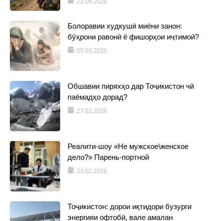
22.06.2026
Болоравии худкушӣ миёни занон:
бӯҳрони равонӣ ё фишорҳои иҷтимоӣ?
05.03.2026
Обшавии пиряхҳо дар Тоҷикистон чӣ
паёмадҳо дорад?
27.02.2026
Реалити-шоу «Не мужское\женское
дело?» Парень-портной
23.02.2026
Тоҷикистон: дорои иқтидори бузурги
энергияи офтобӣ, вале амалан