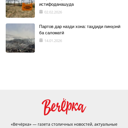
истифоданашуда
02.02.2026
Партов дар назди хона: таҳдиди пинҳонӣ
ба саломатӣ
14.01.2026
«Вечёрка» — газета столичных новостей, актуальные