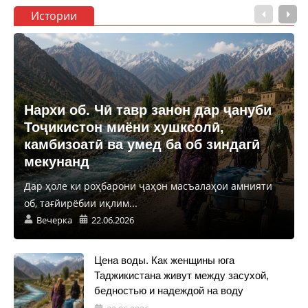
Истории
Нархи об. Чӣ тавр занон дар ҷануби
Тоҷикистон миёни хушксолӣ,
камбизоатӣ ва умед ба об зиндагӣ
мекунанд
Дар ҳоле ки роҳбарони ҷаҳон масъалаҳои амнияти
об, тағйирёбии иқлим...
Вечерка
22.06.2026
Цена воды. Как женщины юга
Таджикистана живут между засухой,
бедностью и надеждой на воду