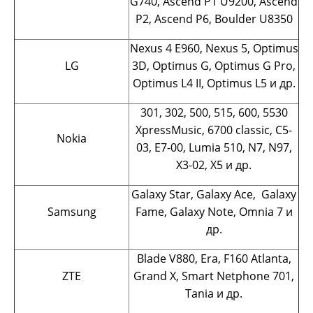
G740, Ascend P1 U9200, Ascend
P2, Ascend P6, Boulder U8350
Nexus 4 E960, Nexus 5, Optimus
LG
3D, Optimus G, Optimus G Pro,
Optimus L4 II, Optimus L5 и др.
301, 302, 500, 515, 600, 5530
XpressMusic, 6700 classic, C5-
Nokia
03, E7-00, Lumia 510, N7, N97,
X3-02, X5 и др.
Galaxy Star, Galaxy Ace, Galaxy
Samsung
Fame, Galaxy Note, Omnia 7 и
др.
Blade V880, Era, F160 Atlanta,
ZTE
Grand X, Smart Netphone 701,
Tania и др.