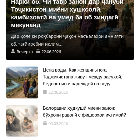
Нархи об. Чӣ тавр занон дар ҷануби
Тоҷикистон миёни хушксолӣ,
камбизоатӣ ва умед ба об зиндагӣ
мекунанд
Дар ҳоле ки роҳбарони ҷаҳон масъалаҳои амнияти
об, тағйирёбии иқлим...
Вечерка
22.06.2026
Цена воды. Как женщины юга
Таджикистана живут между засухой,
бедностью и надеждой на воду
22.06.2026
Болоравии худкушӣ миёни занон:
бӯҳрони равонӣ ё фишорҳои иҷтимоӣ?
05.03.2026