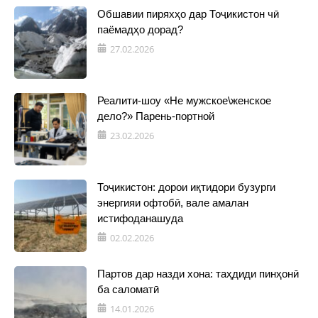
Обшавии пиряхҳо дар Тоҷикистон чӣ
паёмадҳо дорад?
27.02.2026
Реалити-шоу «Не мужское\женское
дело?» Парень-портной
23.02.2026
Тоҷикистон: дорои иқтидори бузурги
энергияи офтобӣ, вале амалан
истифоданашуда
02.02.2026
Партов дар назди хона: таҳдиди пинҳонӣ
ба саломатӣ
14.01.2026