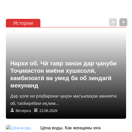
Истории
Нархи об. Чӣ тавр занон дар ҷануби
Тоҷикистон миёни хушксолӣ,
камбизоатӣ ва умед ба об зиндагӣ
мекунанд
Дар ҳоле ки роҳбарони ҷаҳон масъалаҳои амнияти
об, тағйирёбии иқлим...
Вечерка
22.06.2026
Цена воды. Как женщины юга