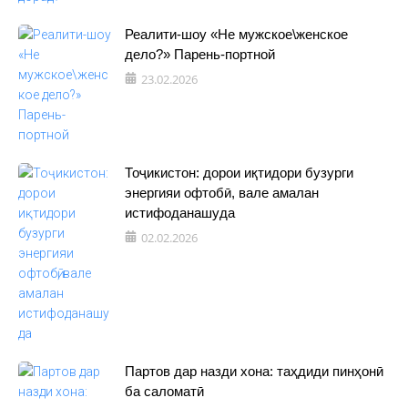
Реалити-шоу «Не мужское\женское
дело?» Парень-портной
23.02.2026
Тоҷикистон: дорои иқтидори бузурги
энергияи офтобӣ, вале амалан
истифоданашуда
02.02.2026
Партов дар назди хона: таҳдиди пинҳонӣ
ба саломатӣ