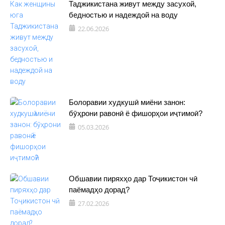
Таджикистана живут между засухой,
бедностью и надеждой на воду
22.06.2026
Болоравии худкушӣ миёни занон:
бӯҳрони равонӣ ё фишорҳои иҷтимоӣ?
05.03.2026
Обшавии пиряхҳо дар Тоҷикистон чӣ
паёмадҳо дорад?
27.02.2026