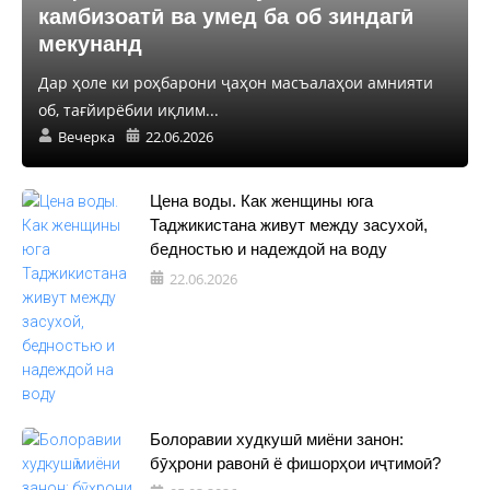
камбизоатӣ ва умед ба об зиндагӣ
мекунанд
Дар ҳоле ки роҳбарони ҷаҳон масъалаҳои амнияти
об, тағйирёбии иқлим...
Вечерка
22.06.2026
Цена воды. Как женщины юга
Таджикистана живут между засухой,
бедностью и надеждой на воду
22.06.2026
Болоравии худкушӣ миёни занон:
бӯҳрони равонӣ ё фишорҳои иҷтимоӣ?