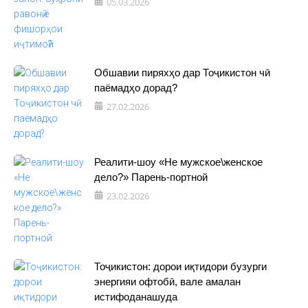
05.03.2026
Обшавии пиряхҳо дар Тоҷикистон чӣ
паёмадҳо дорад?
27.02.2026
Реалити-шоу «Не мужское\женское
дело?» Парень-портной
23.02.2026
Тоҷикистон: дорои иқтидори бузурги
энергияи офтобӣ, вале амалан
истифоданашуда