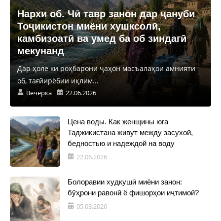
Нархи об. Чӣ тавр занон дар ҷануби
Тоҷикистон миёни хушксолӣ,
камбизоатӣ ва умед ба об зиндагӣ
мекунанд
Дар ҳоле ки роҳбарони ҷаҳон масъалаҳои амнияти
об, тағйирёбии иқлим...
Вечерка
22.06.2026
Цена воды. Как женщины юга
Таджикистана живут между засухой,
бедностью и надеждой на воду
22.06.2026
Болоравии худкушӣ миёни занон:
бӯҳрони равонӣ ё фишорҳои иҷтимоӣ?
05.03.2026