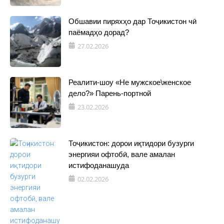
Обшавии пиряхҳо дар Тоҷикистон чӣ
паёмадҳо дорад?
27.02.2026
Реалити-шоу «Не мужское\женское
дело?» Парень-портной
23.02.2026
Тоҷикистон: дорои иқтидори бузурги
энергияи офтобӣ, вале амалан
истифоданашуда
02.02.2026