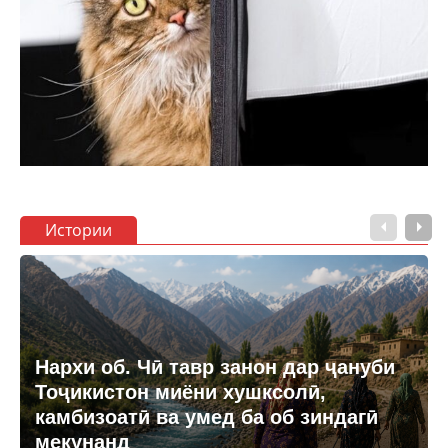
Истории
Нархи об. Чӣ тавр занон дар ҷануби
Тоҷикистон миёни хушксолӣ,
камбизоатӣ ва умед ба об зиндагӣ
мекунанд