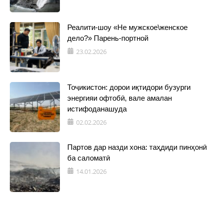
Реалити-шоу «Не мужское\женское
дело?» Парень-портной
23.02.2026
Тоҷикистон: дорои иқтидори бузурги
энергияи офтобӣ, вале амалан
истифоданашуда
02.02.2026
Партов дар назди хона: таҳдиди пинҳонӣ
ба саломатӣ
14.01.2026