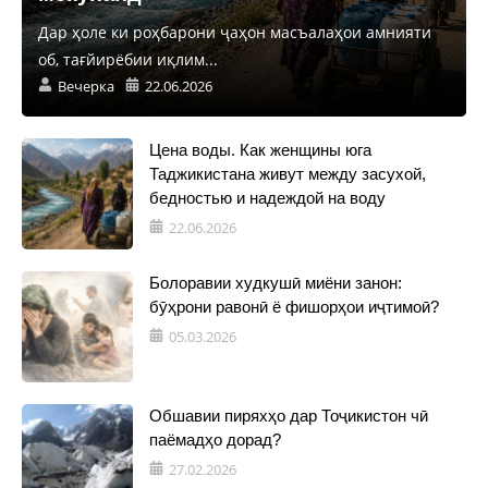
Дар ҳоле ки роҳбарони ҷаҳон масъалаҳои амнияти
об, тағйирёбии иқлим...
Вечерка
22.06.2026
Цена воды. Как женщины юга
Таджикистана живут между засухой,
бедностью и надеждой на воду
22.06.2026
Болоравии худкушӣ миёни занон:
бӯҳрони равонӣ ё фишорҳои иҷтимоӣ?
05.03.2026
Обшавии пиряхҳо дар Тоҷикистон чӣ
паёмадҳо дорад?
27.02.2026