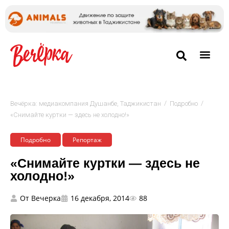
/
/
Вечёрка: медиакомпания Душанбе, Таджикистан
Подробно
«Снимайте куртки — здесь не холодно!»
Подробно
Репортаж
«Снимайте куртки — здесь не
холодно!»
От
Вечерка
16 декабря, 2014
88