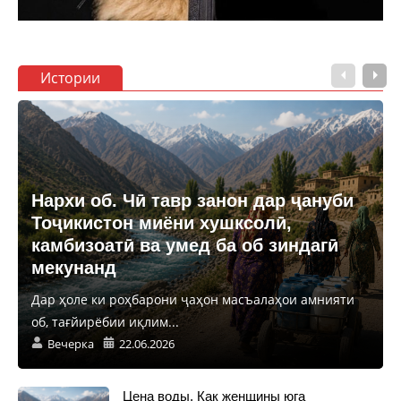
Истории
Нархи об. Чӣ тавр занон дар ҷануби
Тоҷикистон миёни хушксолӣ,
камбизоатӣ ва умед ба об зиндагӣ
мекунанд
Дар ҳоле ки роҳбарони ҷаҳон масъалаҳои амнияти
об, тағйирёбии иқлим...
Вечерка
22.06.2026
Цена воды. Как женщины юга