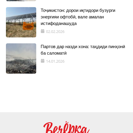
Тоҷикистон: дорои иқтидори бузурги
энергияи офтобӣ, вале амалан
истифоданашуда
02.02.2026
Партов дар назди хона: таҳдиди пинҳонӣ
ба саломатӣ
14.01.2026