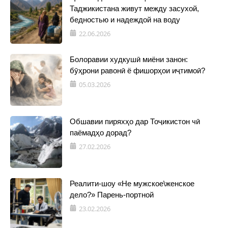
Таджикистана живут между засухой,
бедностью и надеждой на воду
22.06.2026
Болоравии худкушӣ миёни занон:
бӯҳрони равонӣ ё фишорҳои иҷтимоӣ?
05.03.2026
Обшавии пиряхҳо дар Тоҷикистон чӣ
паёмадҳо дорад?
27.02.2026
Реалити-шоу «Не мужское\женское
дело?» Парень-портной
23.02.2026