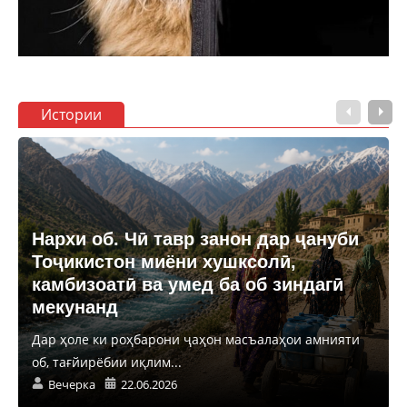
Истории
Нархи об. Чӣ тавр занон дар ҷануби
Тоҷикистон миёни хушксолӣ,
камбизоатӣ ва умед ба об зиндагӣ
мекунанд
Дар ҳоле ки роҳбарони ҷаҳон масъалаҳои амнияти
об, тағйирёбии иқлим...
Вечерка
22.06.2026