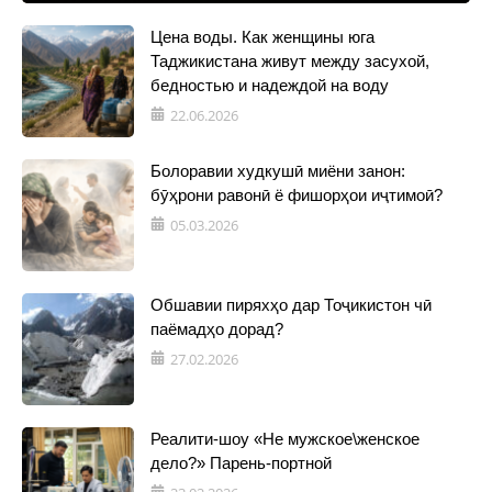
Цена воды. Как женщины юга
Таджикистана живут между засухой,
бедностью и надеждой на воду
22.06.2026
Болоравии худкушӣ миёни занон:
бӯҳрони равонӣ ё фишорҳои иҷтимоӣ?
05.03.2026
Обшавии пиряхҳо дар Тоҷикистон чӣ
паёмадҳо дорад?
27.02.2026
Реалити-шоу «Не мужское\женское
дело?» Парень-портной