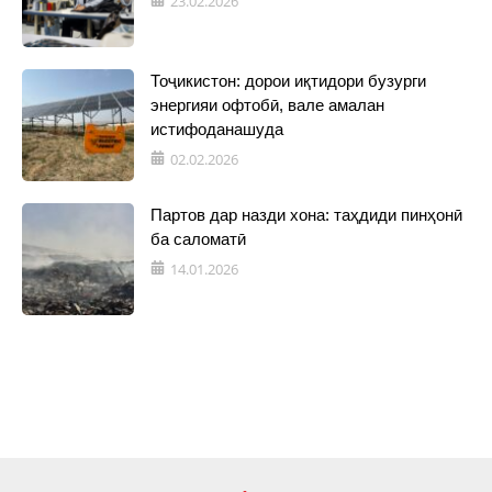
23.02.2026
Тоҷикистон: дорои иқтидори бузурги
энергияи офтобӣ, вале амалан
истифоданашуда
02.02.2026
Партов дар назди хона: таҳдиди пинҳонӣ
ба саломатӣ
14.01.2026