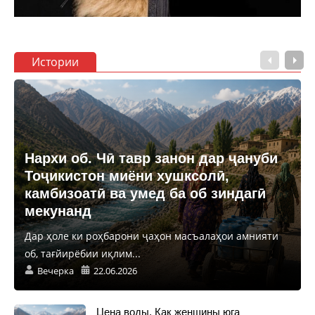
Истории
Нархи об. Чӣ тавр занон дар ҷануби
Тоҷикистон миёни хушксолӣ,
камбизоатӣ ва умед ба об зиндагӣ
мекунанд
Дар ҳоле ки роҳбарони ҷаҳон масъалаҳои амнияти
об, тағйирёбии иқлим...
Вечерка
22.06.2026
Цена воды. Как женщины юга