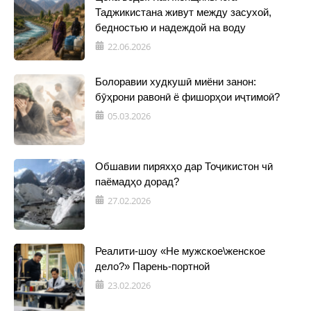
Таджикистана живут между засухой,
бедностью и надеждой на воду
22.06.2026
Болоравии худкушӣ миёни занон:
бӯҳрони равонӣ ё фишорҳои иҷтимоӣ?
05.03.2026
Обшавии пиряхҳо дар Тоҷикистон чӣ
паёмадҳо дорад?
27.02.2026
Реалити-шоу «Не мужское\женское
дело?» Парень-портной
23.02.2026