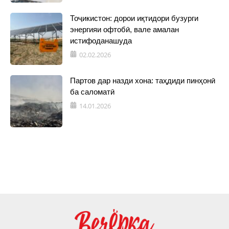
Тоҷикистон: дорои иқтидори бузурги
энергияи офтобӣ, вале амалан
истифоданашуда
02.02.2026
Партов дар назди хона: таҳдиди пинҳонӣ
ба саломатӣ
14.01.2026