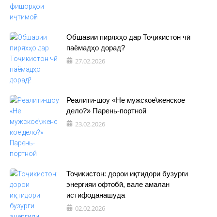
Обшавии пиряхҳо дар Тоҷикистон чӣ
паёмадҳо дорад?
27.02.2026
Реалити-шоу «Не мужское\женское
дело?» Парень-портной
23.02.2026
Тоҷикистон: дорои иқтидори бузурги
энергияи офтобӣ, вале амалан
истифоданашуда
02.02.2026