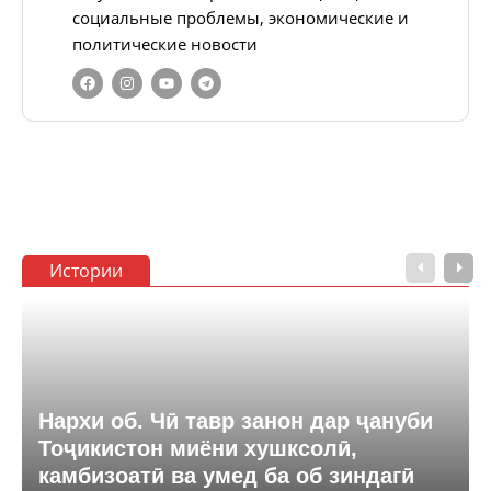
социальные проблемы, экономические и
политические новости
Истории
Нархи об. Чӣ тавр занон дар ҷануби
Тоҷикистон миёни хушксолӣ,
камбизоатӣ ва умед ба об зиндагӣ