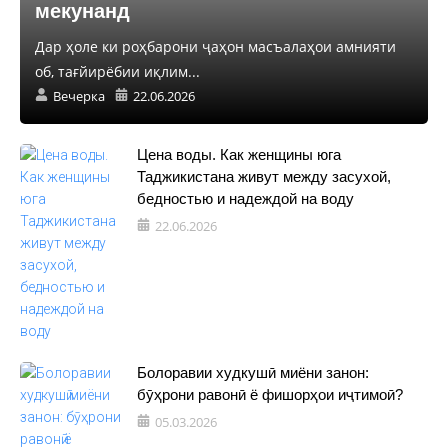
мекунанд
Дар ҳоле ки роҳбарони ҷаҳон масъалаҳои амнияти
об, тағйирёбии иқлим...
Вечерка
22.06.2026
Цена воды. Как женщины юга
Таджикистана живут между засухой,
бедностью и надеждой на воду
22.06.2026
Болоравии худкушӣ миёни занон:
бӯҳрони равонӣ ё фишорҳои иҷтимоӣ?
05.03.2026