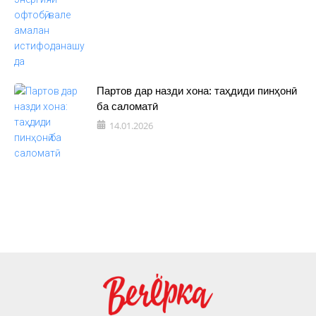
Партов дар назди хона: таҳдиди пинҳонӣ
ба саломатӣ
14.01.2026