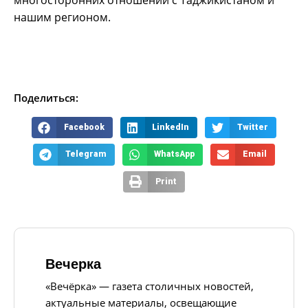
многосторонних отношений с Таджикистаном и
нашим регионом.
Поделиться:
Facebook
LinkedIn
Twitter
Telegram
WhatsApp
Email
Print
Вечерка
«Вечёрка» — газета столичных новостей,
актуальные материалы, освещающие