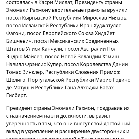
состоялась в Касри Миллат, Президенту страны
Эмомали Рахмону верительные грамоты вручили
посол Кыргызской Республики Мирослав Ниязов,
посол Исламской Республики Иран Худжатулло
Фагони, посол Европейского Союза Хидайет
Бишчевич, посол Мексиканских Соединенных
Штатов Улиси Канчули, посол Австралии Пол
Эндрю Майлер, посол Новой Зеландии Хэмиш
Нэвилл Фрэнсис Купер, посол Королевства Дании
Томас Винклер, Республики Словения Примож
Шелиго, Португальской Республики Марио Годино
де-Матуш и Республики Гана Алходжи Бавах
Гилберт.
Президент страны Эмомали Рахмон, поздравив их
с назначением на эти должности, выразил
уверенность в том, что они внесут свой достойный
вклад в укрепление и расширение двусторонних и