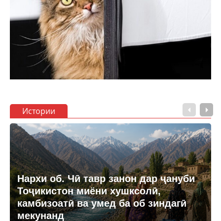
Истории
Нархи об. Чӣ тавр занон дар ҷануби
Тоҷикистон миёни хушксолӣ,
камбизоатӣ ва умед ба об зиндагӣ
мекунанд