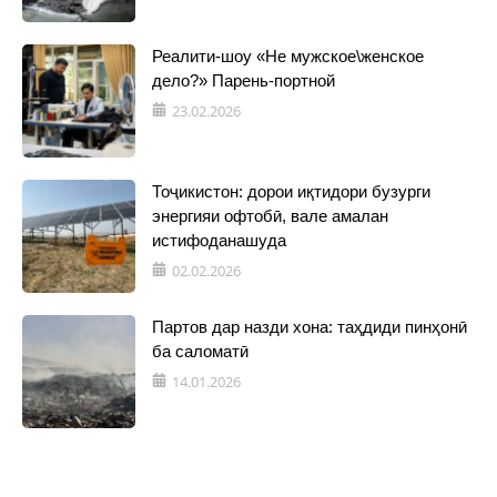
Реалити-шоу «Не мужское\женское
дело?» Парень-портной
23.02.2026
Тоҷикистон: дорои иқтидори бузурги
энергияи офтобӣ, вале амалан
истифоданашуда
02.02.2026
Партов дар назди хона: таҳдиди пинҳонӣ
ба саломатӣ
14.01.2026