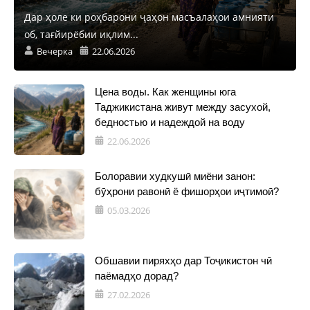
Дар ҳоле ки роҳбарони ҷаҳон масъалаҳои амнияти
об, тағйирёбии иқлим...
Вечерка
22.06.2026
Цена воды. Как женщины юга
Таджикистана живут между засухой,
бедностью и надеждой на воду
22.06.2026
Болоравии худкушӣ миёни занон:
бӯҳрони равонӣ ё фишорҳои иҷтимоӣ?
05.03.2026
Обшавии пиряхҳо дар Тоҷикистон чӣ
паёмадҳо дорад?
27.02.2026