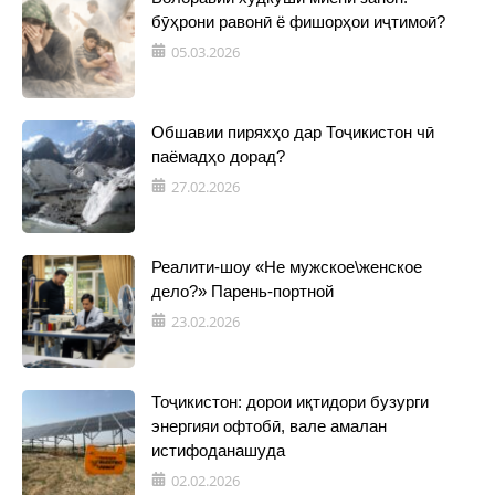
бӯҳрони равонӣ ё фишорҳои иҷтимоӣ?
05.03.2026
Обшавии пиряхҳо дар Тоҷикистон чӣ
паёмадҳо дорад?
27.02.2026
Реалити-шоу «Не мужское\женское
дело?» Парень-портной
23.02.2026
Тоҷикистон: дорои иқтидори бузурги
энергияи офтобӣ, вале амалан
истифоданашуда
02.02.2026