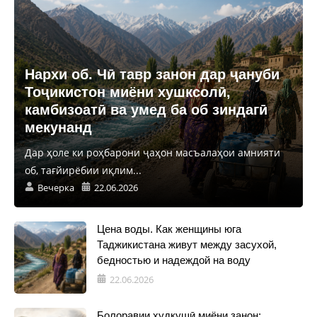
Нархи об. Чӣ тавр занон дар ҷануби
Тоҷикистон миёни хушксолӣ,
камбизоатӣ ва умед ба об зиндагӣ
мекунанд
Дар ҳоле ки роҳбарони ҷаҳон масъалаҳои амнияти
об, тағйирёбии иқлим...
Вечерка
22.06.2026
Цена воды. Как женщины юга
Таджикистана живут между засухой,
бедностью и надеждой на воду
22.06.2026
Болоравии худкушӣ миёни занон: