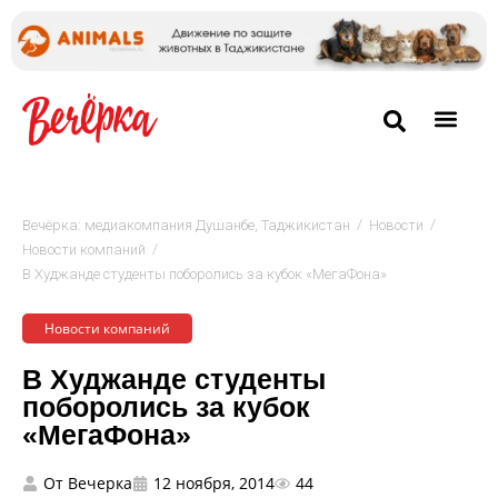
/
/
Вечёрка: медиакомпания Душанбе, Таджикистан
Новости
/
Новости компаний
В Худжанде студенты поборолись за кубок «МегаФона»
Новости компаний
В Худжанде студенты
поборолись за кубок
«МегаФона»
От
Вечерка
12 ноября, 2014
44