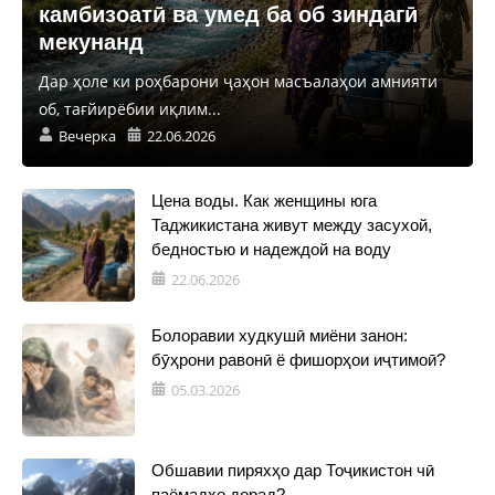
камбизоатӣ ва умед ба об зиндагӣ
мекунанд
Дар ҳоле ки роҳбарони ҷаҳон масъалаҳои амнияти
об, тағйирёбии иқлим...
Вечерка
22.06.2026
Цена воды. Как женщины юга
Таджикистана живут между засухой,
бедностью и надеждой на воду
22.06.2026
Болоравии худкушӣ миёни занон:
бӯҳрони равонӣ ё фишорҳои иҷтимоӣ?
05.03.2026
Обшавии пиряхҳо дар Тоҷикистон чӣ
паёмадҳо дорад?