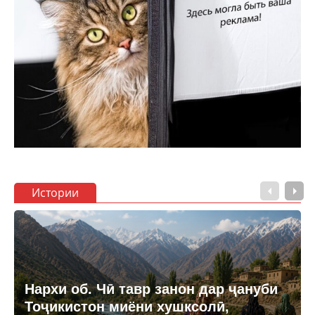
Истории
Нархи об. Чӣ тавр занон дар ҷануби
Тоҷикистон миёни хушксолӣ,