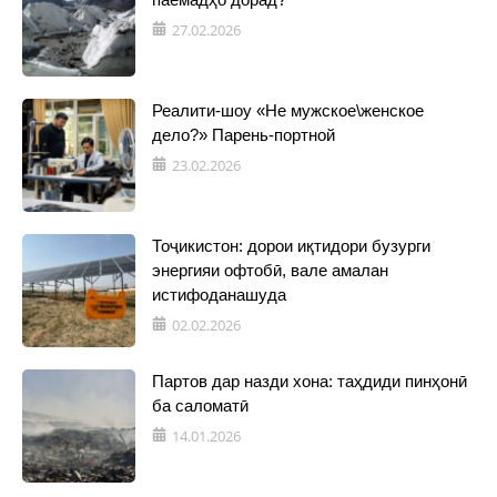
27.02.2026
Реалити-шоу «Не мужское\женское
дело?» Парень-портной
23.02.2026
Тоҷикистон: дорои иқтидори бузурги
энергияи офтобӣ, вале амалан
истифоданашуда
02.02.2026
Партов дар назди хона: таҳдиди пинҳонӣ
ба саломатӣ
14.01.2026