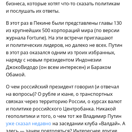
бизнеса, которые хотят что-то сказать политикам
и послушать их ответы.
В этот раз в Пекине были представлены главы 130
из крупнейших 500 корпораций мира (по версии
журнала Fortune). На эти встречи приглашают
и политических лидеров, но далеко не всех. Путин
в этот раз оказался одним из троих избранных,
наряду с новым президентом Индонезии
ДжокоВидодо (он всем интересен) и Бараком
Обамой.
О чем российский президент говорил (и отвечал
на вопросы)? О рубле и юане, о транспортных
связках через территорию России, о курсах валют
и политике российского Центробанка. Никакой
геополитики и того, о чем тот же Владимир Путин
уже сказал недавно
на заседании клуба «Валдай». А
здесь — зачем повторяться? Интереснее другие