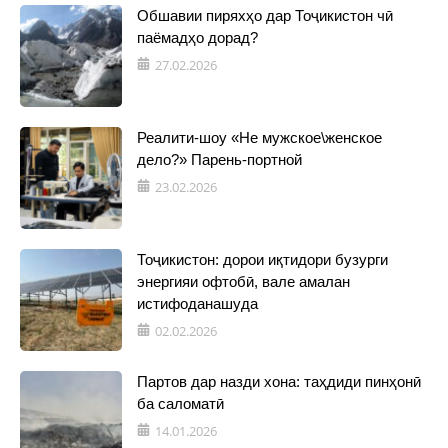
Обшавии пиряхҳо дар Тоҷикистон чӣ
паёмадҳо дорад?
27.02.2026
Реалити-шоу «Не мужское\женское
дело?» Парень-портной
23.02.2026
Тоҷикистон: дорои иқтидори бузурги
энергияи офтобӣ, вале амалан
истифоданашуда
02.02.2026
Партов дар назди хона: таҳдиди пинҳонӣ
ба саломатӣ
14.01.2026