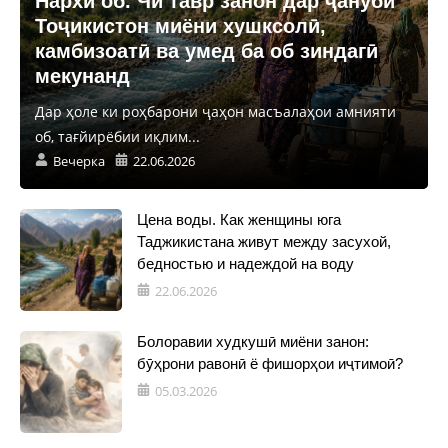
Нархи об. Чӣ тавр занон дар ҷануби
Тоҷикистон миёни хушксолӣ,
камбизоатӣ ва умед ба об зиндагӣ
мекунанд
Дар ҳоле ки роҳбарони ҷаҳон масъалаҳои амнияти
об, тағйирёбии иқлим...
Вечерка
22.06.2026
Цена воды. Как женщины юга
Таджикистана живут между засухой,
бедностью и надеждой на воду
22.06.2026
Болоравии худкушӣ миёни занон:
бӯҳрони равонӣ ё фишорҳои иҷтимоӣ?
05.03.2026