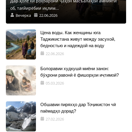
Дар ҳоле ки роҳбарони ҷаҳон масъалаҳои амнияти
об, тағйирёбии иқлим...
Вечерка
22.06.2026
Цена воды. Как женщины юга
Таджикистана живут между засухой,
бедностью и надеждой на воду
22.06.2026
Болоравии худкушӣ миёни занон:
бӯҳрони равонӣ ё фишорҳои иҷтимоӣ?
05.03.2026
Обшавии пиряхҳо дар Тоҷикистон чӣ
паёмадҳо дорад?
27.02.2026