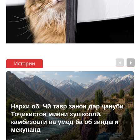
Истории
Нархи об. Чӣ тавр занон дар ҷануби
Тоҷикистон миёни хушксолӣ,
камбизоатӣ ва умед ба об зиндагӣ
мекунанд