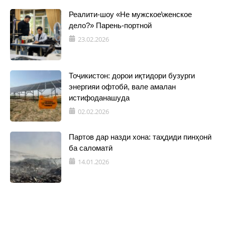
Реалити-шоу «Не мужское\женское
дело?» Парень-портной
23.02.2026
Тоҷикистон: дорои иқтидори бузурги
энергияи офтобӣ, вале амалан
истифоданашуда
02.02.2026
Партов дар назди хона: таҳдиди пинҳонӣ
ба саломатӣ
14.01.2026