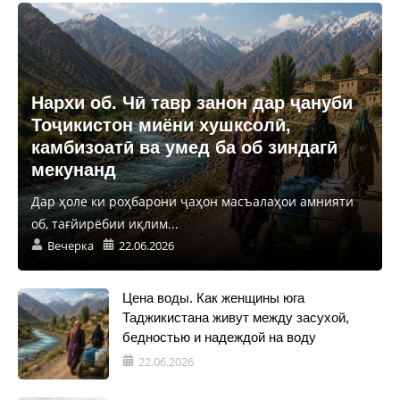
Нархи об. Чӣ тавр занон дар ҷануби
Тоҷикистон миёни хушксолӣ,
камбизоатӣ ва умед ба об зиндагӣ
мекунанд
Дар ҳоле ки роҳбарони ҷаҳон масъалаҳои амнияти
об, тағйирёбии иқлим...
Вечерка
22.06.2026
Цена воды. Как женщины юга
Таджикистана живут между засухой,
бедностью и надеждой на воду
22.06.2026