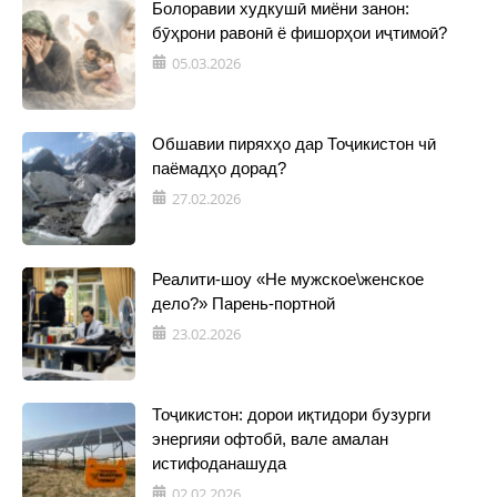
Болоравии худкушӣ миёни занон:
бӯҳрони равонӣ ё фишорҳои иҷтимоӣ?
05.03.2026
Обшавии пиряхҳо дар Тоҷикистон чӣ
паёмадҳо дорад?
27.02.2026
Реалити-шоу «Не мужское\женское
дело?» Парень-портной
23.02.2026
Тоҷикистон: дорои иқтидори бузурги
энергияи офтобӣ, вале амалан
истифоданашуда
02.02.2026