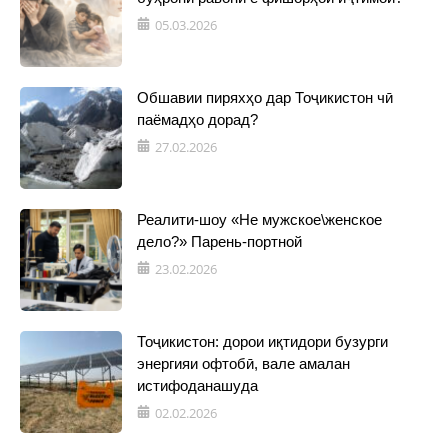
05.03.2026
Обшавии пиряхҳо дар Тоҷикистон чӣ
паёмадҳо дорад?
27.02.2026
Реалити-шоу «Не мужское\женское
дело?» Парень-портной
23.02.2026
Тоҷикистон: дорои иқтидори бузурги
энергияи офтобӣ, вале амалан
истифоданашуда
02.02.2026