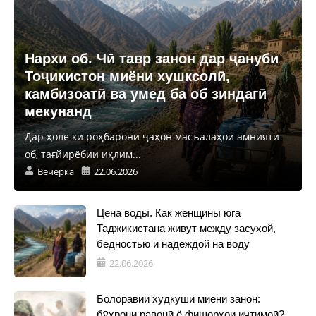
Нархи об. Чӣ тавр занон дар ҷануби
Тоҷикистон миёни хушксолӣ,
камбизоатӣ ва умед ба об зиндагӣ
мекунанд
Дар ҳоле ки роҳбарони ҷаҳон масъалаҳои амнияти
об, тағйирёбии иқлим...
Вечерка
22.06.2026
Цена воды. Как женщины юга
Таджикистана живут между засухой,
бедностью и надеждой на воду
22.06.2026
Болоравии худкушӣ миёни занон:
бӯҳрони равонӣ ё фишорҳои иҷтимоӣ?