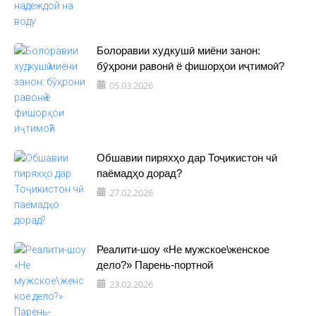
Болоравии худкушӣ миёни занон:
бӯҳрони равонӣ ё фишорҳои иҷтимоӣ?
05.03.2026
Обшавии пиряхҳо дар Тоҷикистон чӣ
паёмадҳо дорад?
27.02.2026
Реалити-шоу «Не мужское\женское
дело?» Парень-портной
23.02.2026