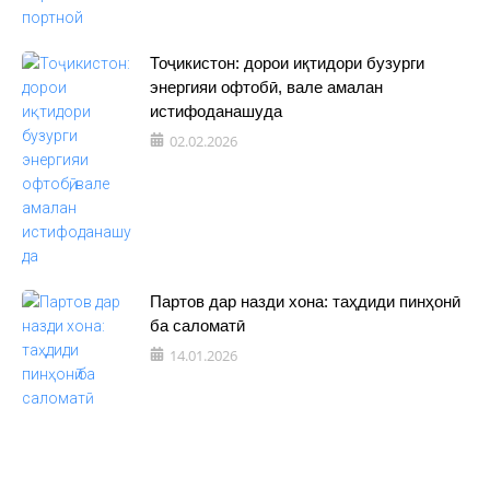
Тоҷикистон: дорои иқтидори бузурги
энергияи офтобӣ, вале амалан
истифоданашуда
02.02.2026
Партов дар назди хона: таҳдиди пинҳонӣ
ба саломатӣ
14.01.2026