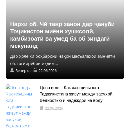
Нархи об. Чӣ тавр занон дар ҷануби
Тоҷикистон миёни хушксолӣ,
камбизоатӣ ва умед ба об зиндагӣ
мекунанд
Дар ҳоле ки роҳбарони ҷаҳон масъалаҳои амнияти
об, тағйирёбии иқлим...
Вечерка
22.06.2026
Цена воды. Как женщины юга
Таджикистана живут между засухой,
бедностью и надеждой на воду
22.06.2026