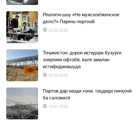
Реалити-шоу «Не мужское\женское
дело?» Парень-портной
23.02.2026
Тоҷикистон: дорои иқтидори бузурги
энергияи офтобӣ, вале амалан
истифоданашуда
02.02.2026
Партов дар назди хона: таҳдиди пинҳонӣ
ба саломатӣ
14.01.2026