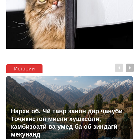
Истории
Нархи об. Чӣ тавр занон дар ҷануби
Тоҷикистон миёни хушксолӣ,
камбизоатӣ ва умед ба об зиндагӣ
мекунанд