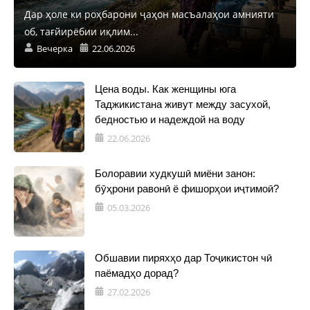
Дар ҳоле ки роҳбарони ҷаҳон масъалаҳои амнияти
об, тағйирёбии иқлим...
Вечерка
22.06.2026
Цена воды. Как женщины юга
Таджикистана живут между засухой,
бедностью и надеждой на воду
22.06.2026
Болоравии худкушӣ миёни занон:
бӯҳрони равонӣ ё фишорҳои иҷтимоӣ?
05.03.2026
Обшавии пиряхҳо дар Тоҷикистон чӣ
паёмадҳо дорад?
27.02.2026