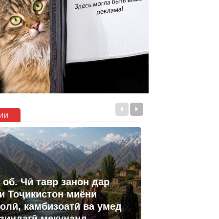
ии
 об. Чӣ тавр занон дар
и Тоҷикистон миёни
олӣ, камбизоатӣ ва умед
 зиндагӣ мекунанд