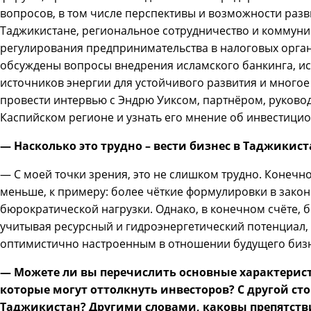
вопросов, в том числе перспективы и возможности разв
Таджикистане, региональное сотрудничество и коммун
регулирования предпринимательства в налоговых орга
обсуждены вопросы внедрения исламского банкинга, и
источников энергии для устойчивого развития и многое
провести интервью с Эндрю Уиксом, партнёром, руковод
Каспийском регионе и узнать его мнение об инвестицио
— Насколько это трудно – вести бизнес в Таджикист
— С моей точки зрения, это не слишком трудно. Конечно
меньше, к примеру: более чёткие формулировки в зако
бюрократической нагрузки. Однако, в конечном счёте, б
учитывая ресурсный и гидроэнергетический потенциал,
оптимистично настроенным в отношении будущего бизн
— Можете ли вы перечислить основные характерис
которые могут оттолкнуть инвесторов? С другой ст
Таджикистан? Другими словами, каковы препятств