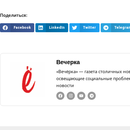
Поделиться:
Facebook
LinkedIn
Twitter
Telegra
Вечерка
«Вечёрка» — газета столичных но
освещающие социальные проблем
новости