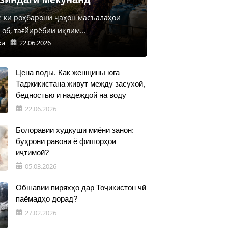
е ки роҳбарони ҷаҳон масъалаҳои
об, тағйирёбии иқлим...
ка
22.06.2026
Цена воды. Как женщины юга
Таджикистана живут между засухой,
бедностью и надеждой на воду
22.06.2026
Болоравии худкушӣ миёни занон:
бӯҳрони равонӣ ё фишорҳои
иҷтимоӣ?
05.03.2026
Обшавии пиряхҳо дар Тоҷикистон чӣ
паёмадҳо дорад?
27.02.2026