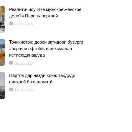
Реалити-шоу «Не мужское\женское
дело?» Парень-портной
23.02.2026
Тоҷикистон: дорои иқтидори бузурги
энергияи офтобӣ, вале амалан
истифоданашуда
02.02.2026
Партов дар назди хона: таҳдиди
пинҳонӣ ба саломатӣ
14.01.2026