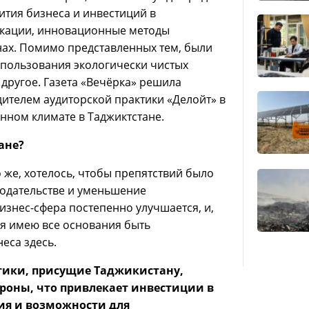
ития бизнеса и инвестиций в
икации, инновационные методы
нах. Помимо представленных тем, были
спользования экологически чистых
 другое. Газета «Вечёрка» решила
ителем аудиторской практики «Делойт» в
нном климате в Таджиктстане.
ане?
 же, хотелось, чтобы препятствий было
нодательстве и уменьшение
изнес-сфера постепенно улучшается, и,
 я имею все основания быть
еса здесь.
тики, присущие Таджикистану,
ороны, что привлекает инвестиции в
ия и возможности для