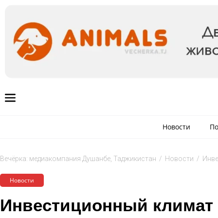
Новости
По
Вечёрка: медиакомпания Душанбе, Таджикистан
/
Новости
/
Инве
Новости
Инвестиционный климат 