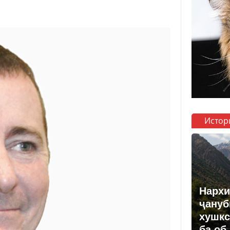
Истор
Нархи
ҷануб
хушкс
ба об