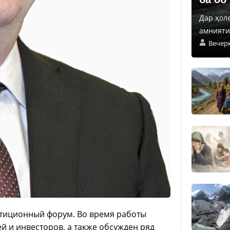
Дар ҳол
амнияти 
Вечер
естиционный форум.
Во время работы
 и инвесторов, а также обсужден ряд