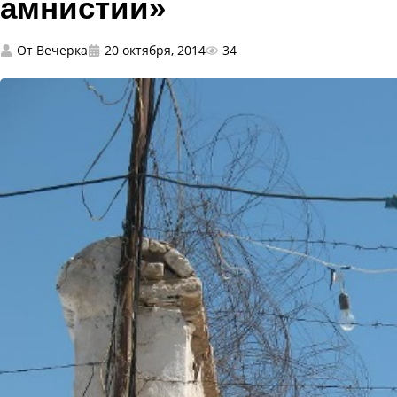
амнистии»
От
Вечерка
20 октября, 2014
34