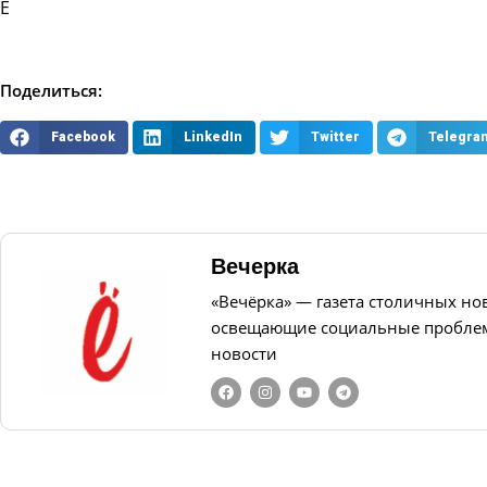
Ё
Поделиться:
Facebook
LinkedIn
Twitter
Telegra
Вечерка
«Вечёрка» — газета столичных но
освещающие социальные проблем
новости