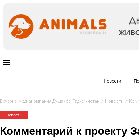
Новости
По
Вечёрка: медиакомпания Душанбе, Таджикистан
/
Новости
/
Комм
Новости
Комментарий к проекту З