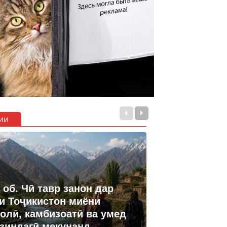
ии
 об. Чӣ тавр занон дар
и Тоҷикистон миёни
олӣ, камбизоатӣ ва умед
 зиндагӣ мекунанд