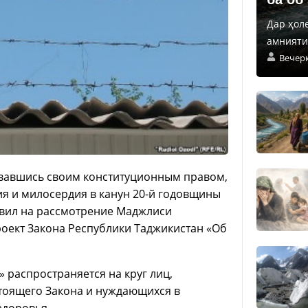
Дар ҳол
амнияти 
Вечер
овавшись своим конституционным правом,
ия и милосердия в канун 20-й годовщины
авил на рассмотрение Маджлиси
оект Закона Республики Таджикистан «Об
 распространяется на круг лиц,
тоящего Закона и нуждающихся в
здоровья.