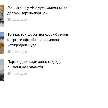
Реалити-шоу «Не мужское\женское
дело?» Парень-портной
23.02.2026
Тоҷикистон: дорои иқтидори бузурги
энергияи офтобӣ, вале амалан
истифоданашуда
02.02.2026
Партов дар назди хона: таҳдиди
пинҳонӣ ба саломатӣ
14.01.2026