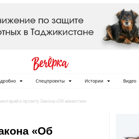
дробно
Спецпроекты
Истории
Видео
ентарий к проекту Закона «Об амнистии»
акона «Об