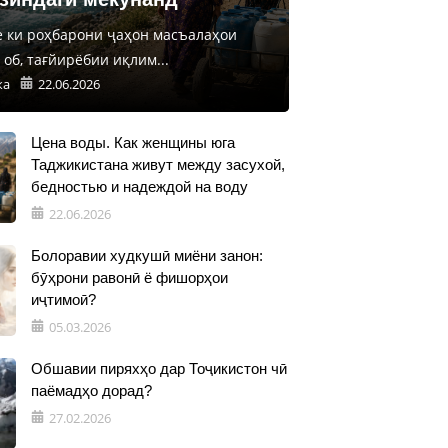
е ки роҳбарони ҷаҳон масъалаҳои
об, тағйирёбии иқлим...
ка
22.06.2026
Цена воды. Как женщины юга
Таджикистана живут между засухой,
бедностью и надеждой на воду
22.06.2026
Болоравии худкушӣ миёни занон:
бӯҳрони равонӣ ё фишорҳои
иҷтимоӣ?
05.03.2026
Обшавии пиряхҳо дар Тоҷикистон чӣ
паёмадҳо дорад?
27.02.2026