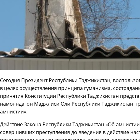
Сегодня Президент Республики Таджикистан, воспольз
в целях осуществления принципа гуманизма, сострадан
принятия Конституции Республики Таджикистан предст
намояндагон Маджлиси Оли Республики Таджикистан пр
амнистии».
Действие Закона Республики Таджикистан «Об амнистии»
совершивших преступления до введения в действие нас
помиловании с точки зрения пола, возраста, состояния 