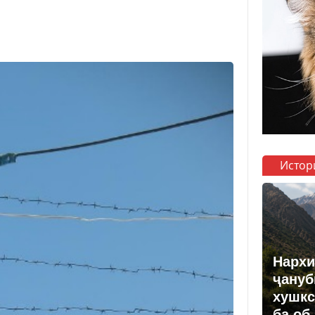
Истор
Нархи
ҷануб
хушкс
ба об