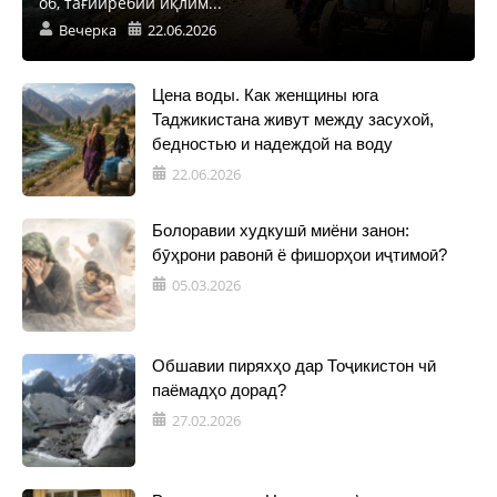
об, тағйирёбии иқлим...
Вечерка
22.06.2026
Цена воды. Как женщины юга
Таджикистана живут между засухой,
бедностью и надеждой на воду
22.06.2026
Болоравии худкушӣ миёни занон:
бӯҳрони равонӣ ё фишорҳои иҷтимоӣ?
05.03.2026
Обшавии пиряхҳо дар Тоҷикистон чӣ
паёмадҳо дорад?
27.02.2026