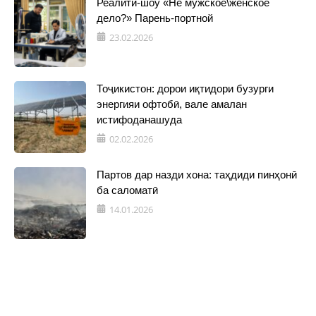
Реалити-шоу «Не мужское\женское
дело?» Парень-портной
23.02.2026
Тоҷикистон: дорои иқтидори бузурги
энергияи офтобӣ, вале амалан
истифоданашуда
02.02.2026
Партов дар назди хона: таҳдиди пинҳонӣ
ба саломатӣ
14.01.2026