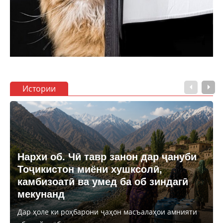
Истории
Нархи об. Чӣ тавр занон дар ҷануби
Тоҷикистон миёни хушксолӣ,
камбизоатӣ ва умед ба об зиндагӣ
мекунанд
Дар ҳоле ки роҳбарони ҷаҳон масъалаҳои амнияти