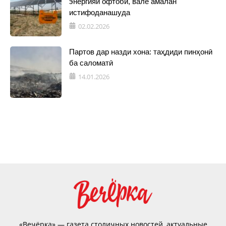
энергияи офтобӣ, вале амалан
истифоданашуда
02.02.2026
Партов дар назди хона: таҳдиди пинҳонӣ
ба саломатӣ
14.01.2026
«Вечёрка» — газета столичных новостей, актуальные