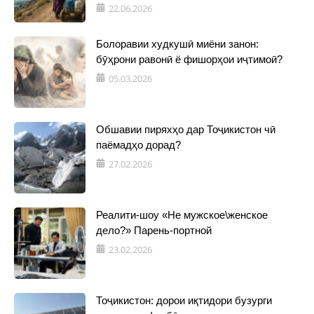
22.06.2026
Болоравии худкушӣ миёни занон:
бӯҳрони равонӣ ё фишорҳои иҷтимоӣ?
05.03.2026
Обшавии пиряхҳо дар Тоҷикистон чӣ
паёмадҳо дорад?
27.02.2026
Реалити-шоу «Не мужское\женское
дело?» Парень-портной
23.02.2026
Тоҷикистон: дорои иқтидори бузурги