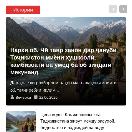
Истории
Нархи об. Чӣ тавр занон дар ҷануби
Тоҷикистон миёни хушксолӣ,
камбизоатӣ ва умед ба об зиндагӣ
мекунанд
Дар ҳоле ки роҳбарони ҷаҳон масъалаҳои амнияти
об, тағйирёбии иқлим...
Вечерка
22.06.2026
Цена воды. Как женщины юга
Таджикистана живут между засухой,
бедностью и надеждой на воду