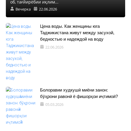
об, тағйирёбии иқлим...
Вечерка
22.06.2026
Цена воды. Как женщины юга
Таджикистана живут между засухой,
бедностью и надеждой на воду
22.06.2026
Болоравии худкушӣ миёни занон:
бӯҳрони равонӣ ё фишорҳои иҷтимоӣ?
05.03.2026