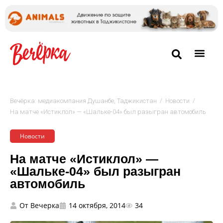
/
/
Вечёрка: медиакомпания Душанбе, Таджикистан
Новости
На матче «Истиклол» — «Шальке-04» был разыгран автомобиль
Новости
На матче «Истиклол» —
«Шальке-04» был разыгран
автомобиль
От
Вечерка
14 октября, 2014
34