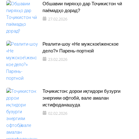
Обшавии пиряхҳо дар Тоҷикистон чӣ
паёмадҳо дорад?
27.02.2026
Реалити-шоу «Не мужское\женское
дело?» Парень-портной
23.02.2026
Тоҷикистон: дорои иқтидори бузурги
энергияи офтобӣ, вале амалан
истифоданашуда
02.02.2026