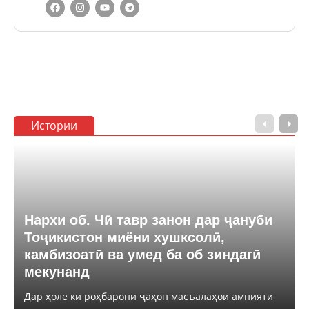
Истории
Нархи об. Чӣ тавр занон дар ҷануби
Тоҷикистон миёни хушксолӣ,
камбизоатӣ ва умед ба об зиндагӣ
мекунанд
Дар ҳоле ки роҳбарони ҷаҳон масъалаҳои амнияти