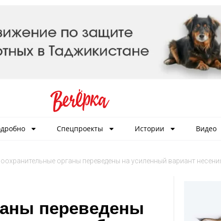
дробно
Спецпроекты
Истории
Видео
оохранительные органы переведены на усиленный вариант несени
ганы переведены