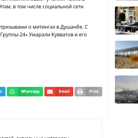
йтам, в том числе социальной сети
 призывами о митингах в Душанбе. С
Группы-24» Умарали Кувватов и его
m
WhatsApp
Email
Print
востей, актуальные материалы,