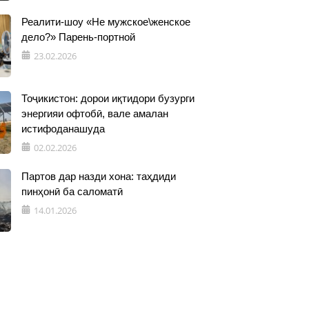
Реалити-шоу «Не мужское\женское
дело?» Парень-портной
23.02.2026
Тоҷикистон: дорои иқтидори бузурги
энергияи офтобӣ, вале амалан
истифоданашуда
02.02.2026
Партов дар назди хона: таҳдиди
пинҳонӣ ба саломатӣ
14.01.2026