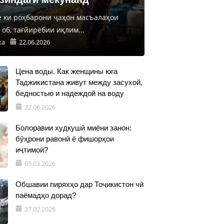
е ки роҳбарони ҷаҳон масъалаҳои
об, тағйирёбии иқлим...
ка
22.06.2026
Цена воды. Как женщины юга
Таджикистана живут между засухой,
бедностью и надеждой на воду
22.06.2026
Болоравии худкушӣ миёни занон:
бӯҳрони равонӣ ё фишорҳои
иҷтимоӣ?
05.03.2026
Обшавии пиряхҳо дар Тоҷикистон чӣ
паёмадҳо дорад?
27.02.2026