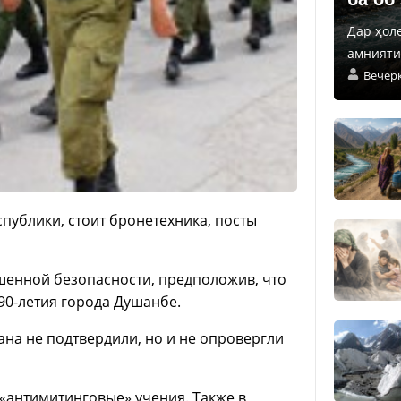
Дар ҳол
амнияти 
Вечер
спублики, стоит бронетехника, посты
шенной безопасности, предположив, что
90-летия города Душанбе.
ана не подтвердили, но и не опровергли
«антимитинговые» учения. Также в