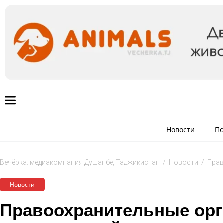
Новости
По
Вечёрка: медиакомпания Душанбе, Таджикистан
/
Новости
/
Прав
Новости
Правоохранительные ор