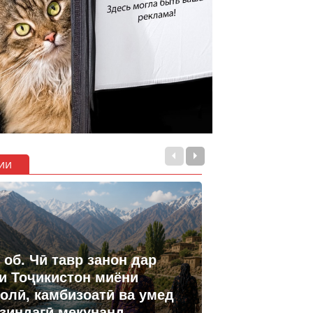
ии
 об. Чӣ тавр занон дар
и Тоҷикистон миёни
олӣ, камбизоатӣ ва умед
 зиндагӣ мекунанд