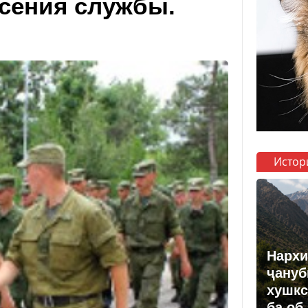
есения службы.
Истор
Нархи
ҷануб
хушкс
ба об