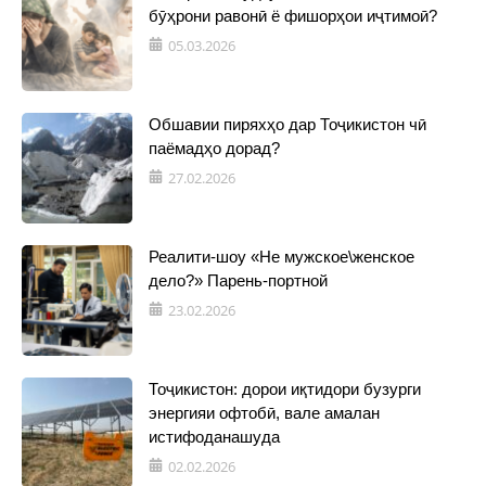
бӯҳрони равонӣ ё фишорҳои иҷтимоӣ?
05.03.2026
Обшавии пиряхҳо дар Тоҷикистон чӣ
паёмадҳо дорад?
27.02.2026
Реалити-шоу «Не мужское\женское
дело?» Парень-портной
23.02.2026
Тоҷикистон: дорои иқтидори бузурги
энергияи офтобӣ, вале амалан
истифоданашуда
02.02.2026