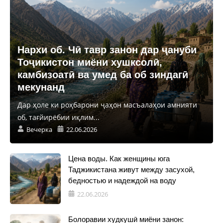
Нархи об. Чӣ тавр занон дар ҷануби
Тоҷикистон миёни хушксолӣ,
камбизоатӣ ва умед ба об зиндагӣ
мекунанд
Дар ҳоле ки роҳбарони ҷаҳон масъалаҳои амнияти
об, тағйирёбии иқлим...
Вечерка
22.06.2026
Цена воды. Как женщины юга
Таджикистана живут между засухой,
бедностью и надеждой на воду
22.06.2026
Болоравии худкушӣ миёни занон: