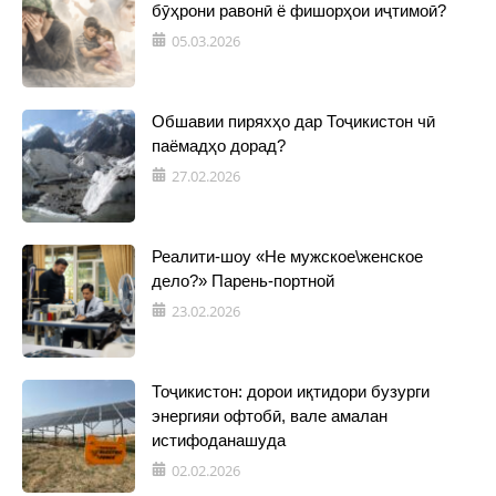
бӯҳрони равонӣ ё фишорҳои иҷтимоӣ?
05.03.2026
Обшавии пиряхҳо дар Тоҷикистон чӣ
паёмадҳо дорад?
27.02.2026
Реалити-шоу «Не мужское\женское
дело?» Парень-портной
23.02.2026
Тоҷикистон: дорои иқтидори бузурги
энергияи офтобӣ, вале амалан
истифоданашуда
02.02.2026