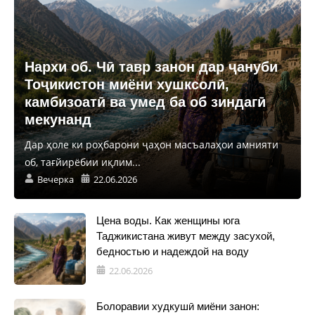
Нархи об. Чӣ тавр занон дар ҷануби
Тоҷикистон миёни хушксолӣ,
камбизоатӣ ва умед ба об зиндагӣ
мекунанд
Дар ҳоле ки роҳбарони ҷаҳон масъалаҳои амнияти
об, тағйирёбии иқлим...
Вечерка
22.06.2026
Цена воды. Как женщины юга
Таджикистана живут между засухой,
бедностью и надеждой на воду
22.06.2026
Болоравии худкушӣ миёни занон: