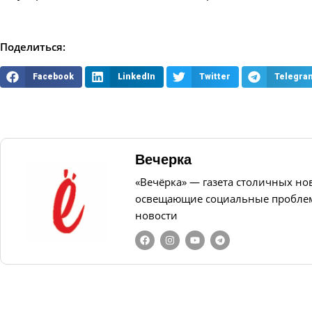
Поделиться:
Facebook
LinkedIn
Twitter
Telegra
Вечерка
«Вечёрка» — газета столичных но
освещающие социальные проблем
новости