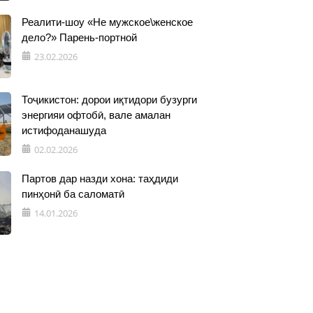
Реалити-шоу «Не мужское\женское
дело?» Парень-портной
23.02.2026
Тоҷикистон: дорои иқтидори бузурги
энергияи офтобӣ, вале амалан
истифоданашуда
02.02.2026
Партов дар назди хона: таҳдиди
пинҳонӣ ба саломатӣ
14.01.2026