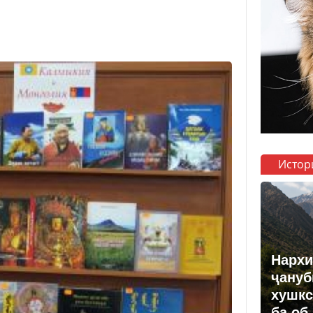
Истор
Нархи
ҷануб
хушкс
ба об