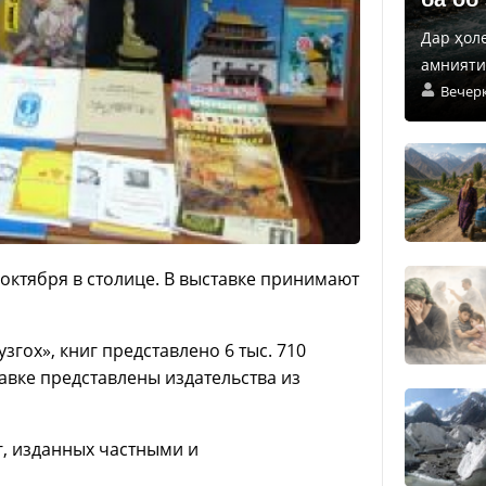
Дар ҳол
амнияти 
Вечер
 октября в столице. В выставке принимают
згох», книг представлено 6 тыс. 710
авке представлены издательства из
г, изданных частными и