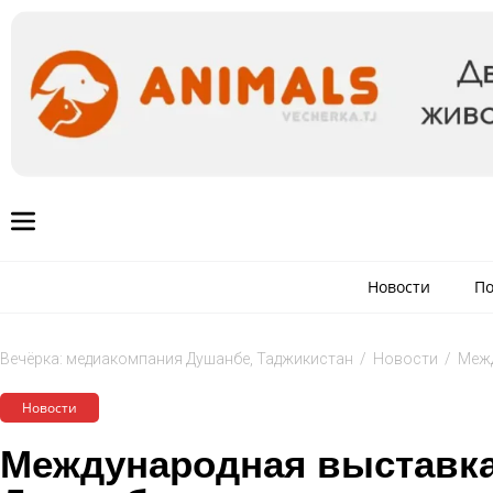
Новости
По
Вечёрка: медиакомпания Душанбе, Таджикистан
/
Новости
/
Межд
Новости
Международная выставка