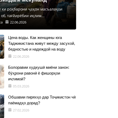
е ки роҳбарони ҷаҳон масъалаҳои
об, тағйирёбии иқлим...
ка
22.06.2026
Цена воды. Как женщины юга
Таджикистана живут между засухой,
бедностью и надеждой на воду
22.06.2026
Болоравии худкушӣ миёни занон:
бӯҳрони равонӣ ё фишорҳои
иҷтимоӣ?
05.03.2026
Обшавии пиряхҳо дар Тоҷикистон чӣ
паёмадҳо дорад?
27.02.2026