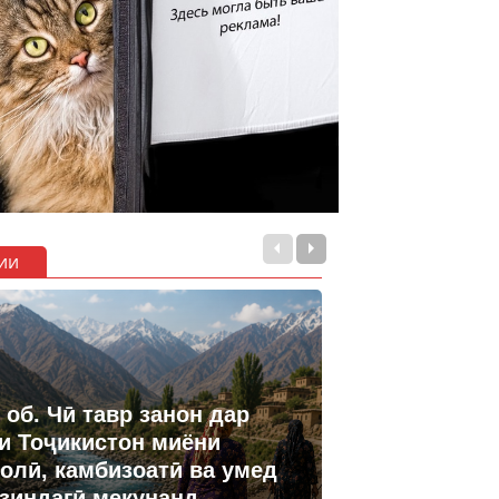
ии
 об. Чӣ тавр занон дар
и Тоҷикистон миёни
олӣ, камбизоатӣ ва умед
 зиндагӣ мекунанд