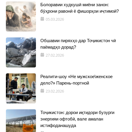
Болоравии худкушӣ миёни занон:
бӯҳрони равонӣ ё фишорҳои иҷтимоӣ?
05.03.2026
Обшавии пиряхҳо дар Тоҷикистон чӣ
паёмадҳо дорад?
27.02.2026
Реалити-шоу «Не мужское\женское
дело?» Парень-портной
23.02.2026
Тоҷикистон: дорои иқтидори бузурги
энергияи офтобӣ, вале амалан
истифоданашуда