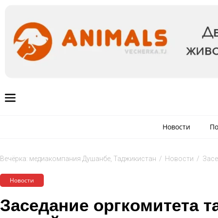
Новости
По
Вечёрка: медиакомпания Душанбе, Таджикистан
/
Новости
/
Засе
Новости
Заседание оргкомитета т