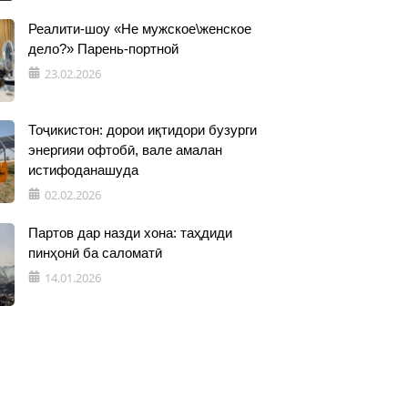
Реалити-шоу «Не мужское\женское
дело?» Парень-портной
23.02.2026
Тоҷикистон: дорои иқтидори бузурги
энергияи офтобӣ, вале амалан
истифоданашуда
02.02.2026
Партов дар назди хона: таҳдиди
пинҳонӣ ба саломатӣ
14.01.2026