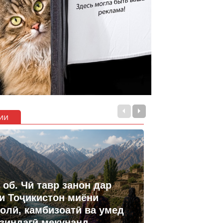
ии
 об. Чӣ тавр занон дар
и Тоҷикистон миёни
олӣ, камбизоатӣ ва умед
 зиндагӣ мекунанд