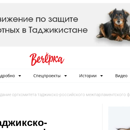
дробно
Спецпроекты
Истории
Видео
дание оргкомитета таджикско-российского межпарламентского 
аджикско-