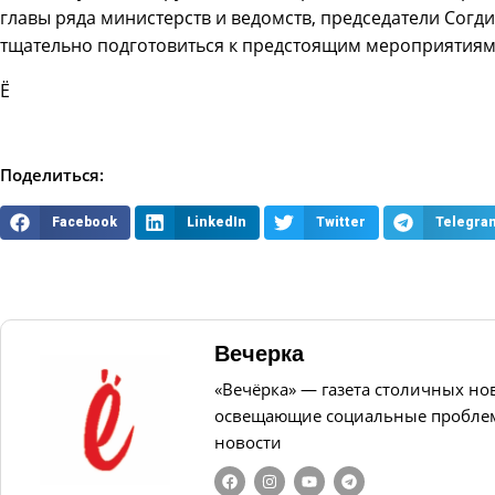
главы ряда министерств и ведомств, председатели Согди
тщательно подготовиться к предстоящим мероприятиям
Ё
Поделиться:
Facebook
LinkedIn
Twitter
Telegra
Вечерка
«Вечёрка» — газета столичных но
освещающие социальные проблем
новости