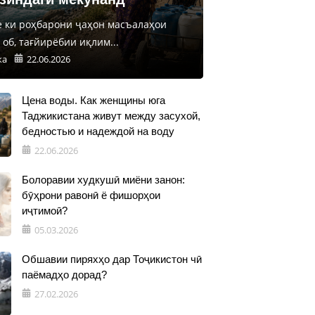
е ки роҳбарони ҷаҳон масъалаҳои
об, тағйирёбии иқлим...
ка
22.06.2026
Цена воды. Как женщины юга
Таджикистана живут между засухой,
бедностью и надеждой на воду
22.06.2026
Болоравии худкушӣ миёни занон:
бӯҳрони равонӣ ё фишорҳои
иҷтимоӣ?
05.03.2026
Обшавии пиряхҳо дар Тоҷикистон чӣ
паёмадҳо дорад?
27.02.2026