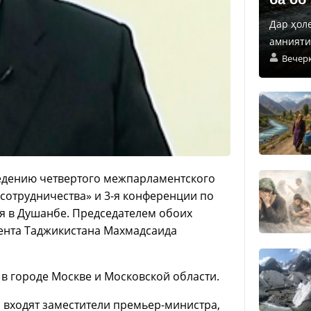
Дар ҳол
амнияти 
Вечер
едению четвертого межпарламентского
сотрудничества» и 3-я конференции по
ря в Душанбе.
Председателем обоих
ента Таджикистана Махмадсаида
 в городе Москве и Московской области.
 входят заместители премьер-министра,