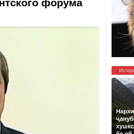
нтского форума
Истор
Нархи
ҷануб
хушкс
ба об