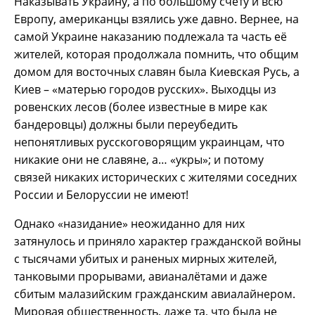
Наказывать Украину, а по большому счёту и всю
Европу, американцы взялись уже давно. Вернее, на
самой Украине наказанию подлежала та часть её
жителей, которая продолжала помнить, что общим
домом для восточных славян была Киевская Русь, а
Киев – «матерью городов русских». Выходцы из
ровенских лесов (более известные в мире как
бандеровцы) должны были переубедить
непонятливых русскоговорящим украинцам, что
никакие они не славяне, а… «укры»; и потому
связей никаких исторических с жителями соседних
России и Белоруссии не имеют!
Однако «назидание» неожиданно для них
затянулось и приняло характер гражданской войны
с тысячами убитых и раненых мирных жителей,
танковыми прорывами, авианалётами и даже
сбитым малазийским гражданским авиалайнером.
Мировая общественность, даже та, что была не