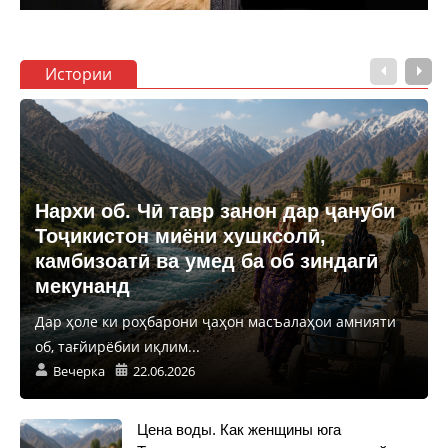
Истории
Нархи об. Чӣ тавр занон дар ҷануби
Тоҷикистон миёни хушксолӣ,
камбизоатӣ ва умед ба об зиндагӣ
мекунанд
Дар ҳоле ки роҳбарони ҷаҳон масъалаҳои амнияти
об, тағйирёбии иқлим...
Вечерка
22.06.2026
Цена воды. Как женщины юга