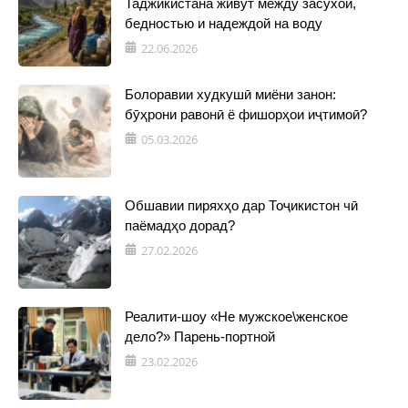
Таджикистана живут между засухой,
бедностью и надеждой на воду
22.06.2026
Болоравии худкушӣ миёни занон:
бӯҳрони равонӣ ё фишорҳои иҷтимоӣ?
05.03.2026
Обшавии пиряхҳо дар Тоҷикистон чӣ
паёмадҳо дорад?
27.02.2026
Реалити-шоу «Не мужское\женское
дело?» Парень-портной
23.02.2026