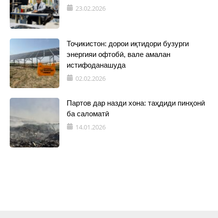
23.02.2026
Тоҷикистон: дорои иқтидори бузурги
энергияи офтобӣ, вале амалан
истифоданашуда
02.02.2026
Партов дар назди хона: таҳдиди пинҳонӣ
ба саломатӣ
14.01.2026