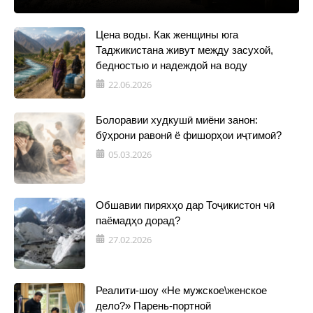
Цена воды. Как женщины юга
Таджикистана живут между засухой,
бедностью и надеждой на воду
22.06.2026
Болоравии худкушӣ миёни занон:
бӯҳрони равонӣ ё фишорҳои иҷтимоӣ?
05.03.2026
Обшавии пиряхҳо дар Тоҷикистон чӣ
паёмадҳо дорад?
27.02.2026
Реалити-шоу «Не мужское\женское
дело?» Парень-портной