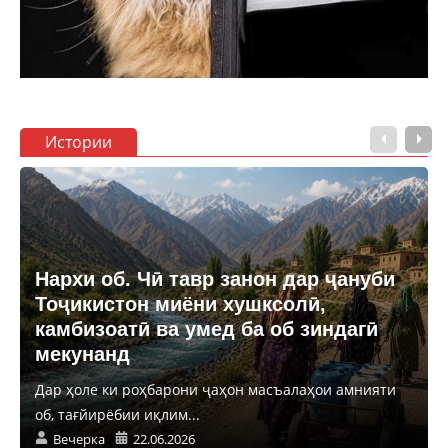
Истории
Нархи об. Чӣ тавр занон дар ҷануби
Тоҷикистон миёни хушксолӣ,
камбизоатӣ ва умед ба об зиндагӣ
мекунанд
Дар ҳоле ки роҳбарони ҷаҳон масъалаҳои амнияти
об, тағйирёбии иқлим...
Вечерка
22.06.2026