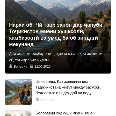
Нархи об. Чӣ тавр занон дар ҷануби
Тоҷикистон миёни хушксолӣ,
камбизоатӣ ва умед ба об зиндагӣ
мекунанд
Дар ҳоле ки роҳбарони ҷаҳон масъалаҳои амнияти
об, тағйирёбии иқлим...
Вечерка
22.06.2026
Цена воды. Как женщины юга
Таджикистана живут между засухой,
бедностью и надеждой на воду
22.06.2026
Болоравии худкушӣ миёни занон: