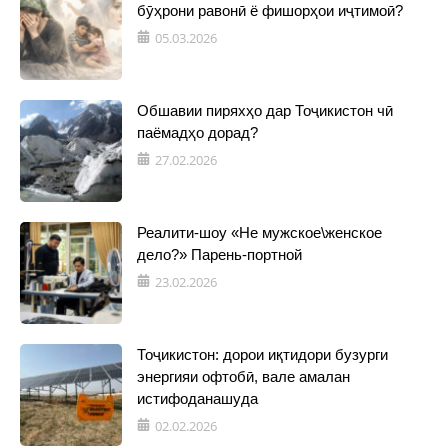
бӯҳрони равонӣ ё фишорҳои иҷтимоӣ?
05.03.2026
Обшавии пиряхҳо дар Тоҷикистон чӣ
паёмадҳо дорад?
27.02.2026
Реалити-шоу «Не мужское\женское
дело?» Парень-портной
23.02.2026
Тоҷикистон: дорои иқтидори бузурги
энергияи офтобӣ, вале амалан
истифоданашуда
02.02.2026