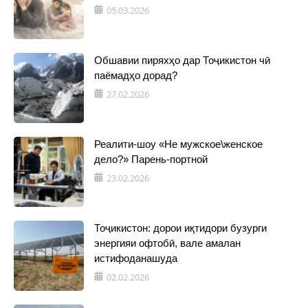
05.03.2026
Обшавии пиряхҳо дар Тоҷикистон чӣ
паёмадҳо дорад?
27.02.2026
Реалити-шоу «Не мужское\женское
дело?» Парень-портной
23.02.2026
Тоҷикистон: дорои иқтидори бузурги
энергияи офтобӣ, вале амалан
истифоданашуда
02.02.2026