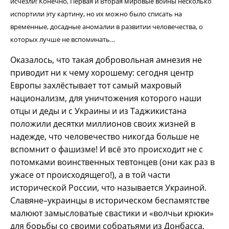
исчезли! Конечно, Первая и Вторая мировые войны несколько
испортили эту картину, но их можно было списать на
временные, досадные аномалии в развитии человечества, о
которых лучше не вспоминать…
Оказалось, что такая добровольная амнезия не
приводит ни к чему хорошему: сегодня центр
Европы захлёстывает тот самый махровый
национализм, для уничтожения которого наши
отцы и деды и с Украины и из Таджикистана
положили десятки миллионов своих жизней в
надежде, что человечество никогда больше не
вспомнит о фашизме! И всё это происходит не с
потомками воинственных тевтонцев (они как раз в
ужасе от происходящего!), а в той части
исторической России, что называется Украиной.
Славяне–украинцы в историческом беспамятстве
малюют замысловатые свастики и «волчьи крюки»
для борьбы со своими собратьями из Донбасса,