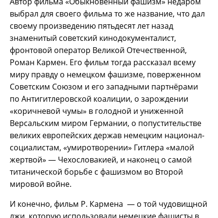
Автор фильма «Обыкновенный фашизм» недаром
выбрал для своего фильма то же название, что дал
своему произведению пятьдесят лет назад
знаменитый советский кинодокументалист,
фронтовой оператор Великой Отечественной,
Роман Кармен. Его фильм тогда рассказал всему
миру правду о немецком фашизме, поверженном
Советским Союзом и его западными партнёрами
по Антигитлеровской коалиции, о зарождении
«коричневой чумы» в голодной и униженной
Версальским миром Германии, о попустительстве
великих европейских держав немецким национал-
социалистам, «умиротворении» Гитлера «малой
жертвой» — Чехословакией, и наконец о самой
титанической борьбе с фашизмом во Второй
мировой войне.
И конечно, фильм Р. Кармена — о той чудовищной
лжи, которую использовали немецкие фашисты в