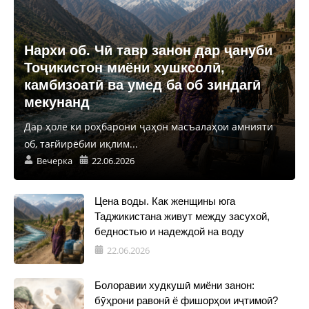
Нархи об. Чӣ тавр занон дар ҷануби
Тоҷикистон миёни хушксолӣ,
камбизоатӣ ва умед ба об зиндагӣ
мекунанд
Дар ҳоле ки роҳбарони ҷаҳон масъалаҳои амнияти
об, тағйирёбии иқлим...
Вечерка
22.06.2026
Цена воды. Как женщины юга
Таджикистана живут между засухой,
бедностью и надеждой на воду
22.06.2026
Болоравии худкушӣ миёни занон:
бӯҳрони равонӣ ё фишорҳои иҷтимоӣ?