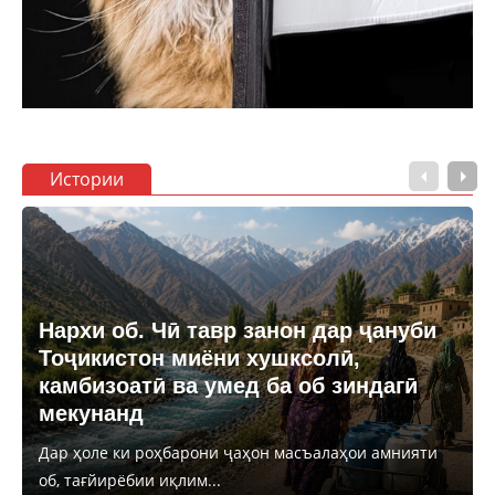
Истории
Нархи об. Чӣ тавр занон дар ҷануби
Тоҷикистон миёни хушксолӣ,
камбизоатӣ ва умед ба об зиндагӣ
мекунанд
Дар ҳоле ки роҳбарони ҷаҳон масъалаҳои амнияти
об, тағйирёбии иқлим...