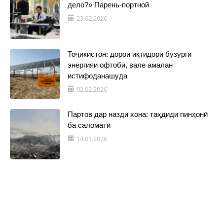
дело?» Парень-портной
23.02.2026
Тоҷикистон: дорои иқтидори бузурги
энергияи офтобӣ, вале амалан
истифоданашуда
02.02.2026
Партов дар назди хона: таҳдиди пинҳонӣ
ба саломатӣ
14.01.2026