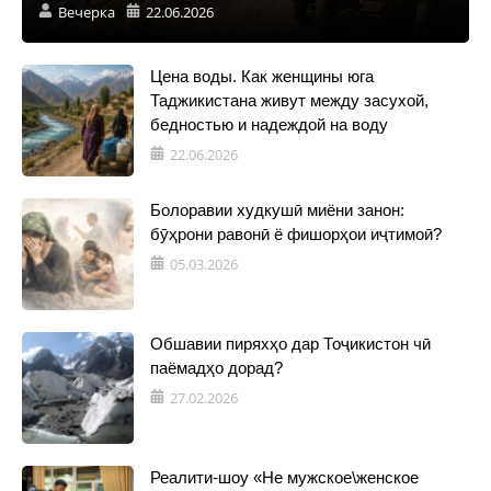
Вечерка
22.06.2026
Цена воды. Как женщины юга
Таджикистана живут между засухой,
бедностью и надеждой на воду
22.06.2026
Болоравии худкушӣ миёни занон:
бӯҳрони равонӣ ё фишорҳои иҷтимоӣ?
05.03.2026
Обшавии пиряхҳо дар Тоҷикистон чӣ
паёмадҳо дорад?
27.02.2026
Реалити-шоу «Не мужское\женское