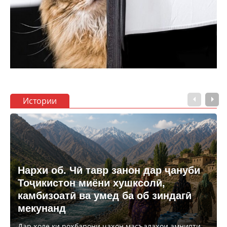
Истории
Нархи об. Чӣ тавр занон дар ҷануби
Тоҷикистон миёни хушксолӣ,
камбизоатӣ ва умед ба об зиндагӣ
мекунанд
Дар ҳоле ки роҳбарони ҷаҳон масъалаҳои амнияти