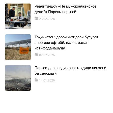
Реалити-шоу «Не мужское\женское
дело?» Парень-портной
23.02.2026
Тоҷикистон: дорои иқтидори бузурги
энергияи офтобӣ, вале амалан
истифоданашуда
02.02.2026
Партов дар назди хона: таҳдиди пинҳонӣ
ба саломатӣ
14.01.2026