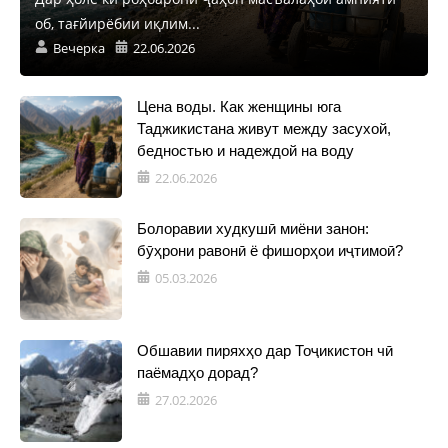
об, тағйирёбии иқлим...
Вечерка
22.06.2026
Цена воды. Как женщины юга
Таджикистана живут между засухой,
бедностью и надеждой на воду
22.06.2026
Болоравии худкушӣ миёни занон:
бӯҳрони равонӣ ё фишорҳои иҷтимоӣ?
05.03.2026
Обшавии пиряхҳо дар Тоҷикистон чӣ
паёмадҳо дорад?
27.02.2026