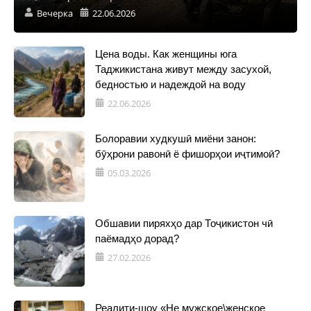
Вечерка
22.06.2026
Цена воды. Как женщины юга
Таджикистана живут между засухой,
бедностью и надеждой на воду
22.06.2026
Болоравии худкушӣ миёни занон:
бӯҳрони равонӣ ё фишорҳои иҷтимоӣ?
05.03.2026
Обшавии пиряхҳо дар Тоҷикистон чӣ
паёмадҳо дорад?
27.02.2026
Реалити-шоу «Не мужское\женское