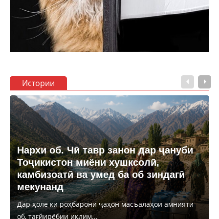
Истории
Нархи об. Чӣ тавр занон дар ҷануби
Тоҷикистон миёни хушксолӣ,
камбизоатӣ ва умед ба об зиндагӣ
мекунанд
Дар ҳоле ки роҳбарони ҷаҳон масъалаҳои амнияти
об, тағйирёбии иқлим...