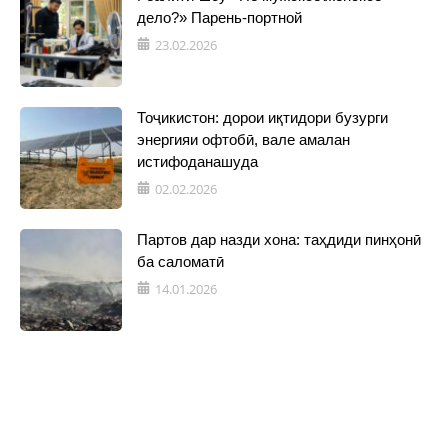
дело?» Парень-портной
23.02.2026
Тоҷикистон: дорои иқтидори бузурги
энергияи офтобӣ, вале амалан
истифоданашуда
02.02.2026
Партов дар назди хона: таҳдиди пинҳонӣ
ба саломатӣ
14.01.2026