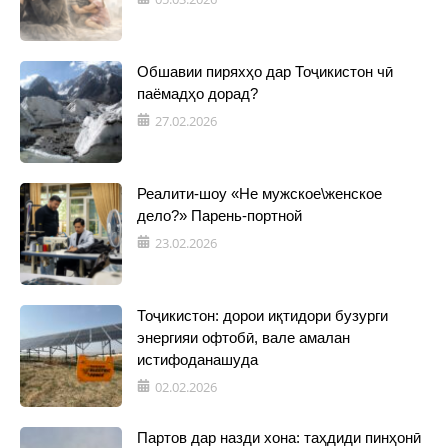
Обшавии пиряхҳо дар Тоҷикистон чӣ
паёмадҳо дорад?
27.02.2026
Реалити-шоу «Не мужское\женское
дело?» Парень-портной
23.02.2026
Тоҷикистон: дорои иқтидори бузурги
энергияи офтобӣ, вале амалан
истифоданашуда
02.02.2026
Партов дар назди хона: таҳдиди пинҳонӣ