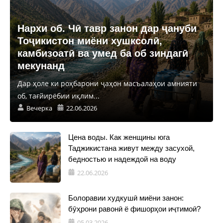
Нархи об. Чӣ тавр занон дар ҷануби
Тоҷикистон миёни хушксолӣ,
камбизоатӣ ва умед ба об зиндагӣ
мекунанд
Дар ҳоле ки роҳбарони ҷаҳон масъалаҳои амнияти
об, тағйирёбии иқлим...
Вечерка
22.06.2026
Цена воды. Как женщины юга
Таджикистана живут между засухой,
бедностью и надеждой на воду
22.06.2026
Болоравии худкушӣ миёни занон:
бӯҳрони равонӣ ё фишорҳои иҷтимоӣ?
05.03.2026