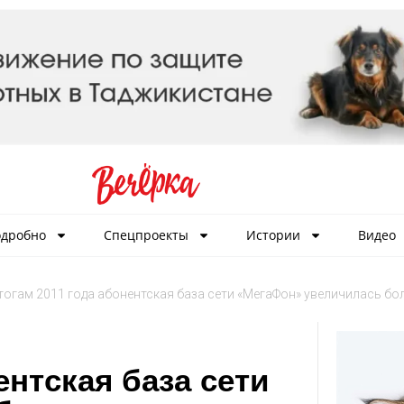
дробно
Спецпроекты
Истории
Видео
тогам 2011 года абонентская база сети «МегаФон» увеличилась бол
ентская база сети