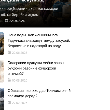
е ки роҳбарони ҷаҳон масъалаҳои
об, тағйирёбии иқлим...
ка
22.06.2026
Цена воды. Как женщины юга
Таджикистана живут между засухой,
бедностью и надеждой на воду
22.06.2026
Болоравии худкушӣ миёни занон:
бӯҳрони равонӣ ё фишорҳои
иҷтимоӣ?
05.03.2026
Обшавии пиряхҳо дар Тоҷикистон чӣ
паёмадҳо дорад?
27.02.2026