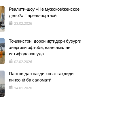
Реалити-шоу «Не мужское\женское
дело?» Парень-портной
23.02.2026
Тоҷикистон: дорои иқтидори бузурги
энергияи офтобӣ, вале амалан
истифоданашуда
02.02.2026
Партов дар назди хона: таҳдиди
пинҳонӣ ба саломатӣ
14.01.2026