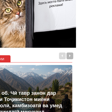
ии
 об. Чӣ тавр занон дар
и Тоҷикистон миёни
олӣ, камбизоатӣ ва умед
 зиндагӣ мекунанд