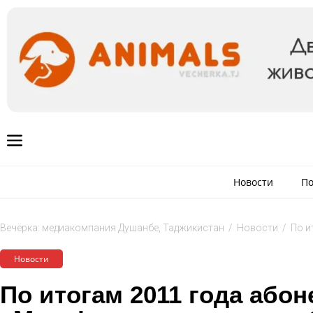
Новости
По
Вечёрка: медиакомпания Душанбе, Таджикистан
/
Новости
/
По и
Новости
По итогам 2011 года абон