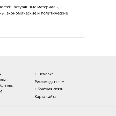
востей, актуальные материалы,
ы, экономические и политические
х
О Вечёрке
алы,
Рекламодателям
блемы,
Обратная связь
ие
Карта сайта