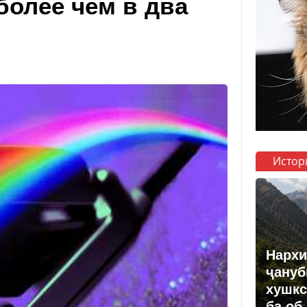
более чем в два
Истор
Нархи
ҷануб
хушкс
ба об