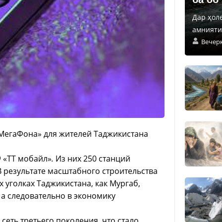
Дар ҳол
амнияти 
Вечер
«МегаФона» для жителей Таджикистана
.
О
«ТТ мобайл»
.
Из них 250 станций
 В результате масштабного строительства
х уголках Таджикистана, как Мургаб,
 а следовательно в экономику
сеть третьего поколения, что стало