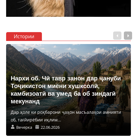
Истории
Нархи об. Чӣ тавр занон дар ҷануби
Тоҷикистон миёни хушксолӣ,
камбизоатӣ ва умед ба об зиндагӣ
мекунанд
Дар ҳоле ки роҳбарони ҷаҳон масъалаҳои амнияти
об, тағйирёбии иқлим...
Вечерка
22.06.2026