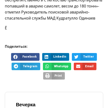
беспрепятственно и с легкостью транспортировать
попавший в аварию самолет, весом до 180 тонн»-
отметил Руководитель поисковой аварийно-
спасательной службы МАД Кудратулло Одинаев
Ё
Поделиться:
Facebook
LinkedIn
Twitter
Telegram
WhatsApp
Email
Print
Вечерка