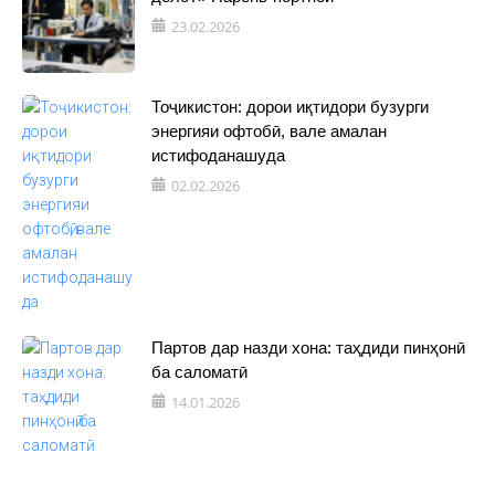
23.02.2026
Тоҷикистон: дорои иқтидори бузурги
энергияи офтобӣ, вале амалан
истифоданашуда
02.02.2026
Партов дар назди хона: таҳдиди пинҳонӣ
ба саломатӣ
14.01.2026