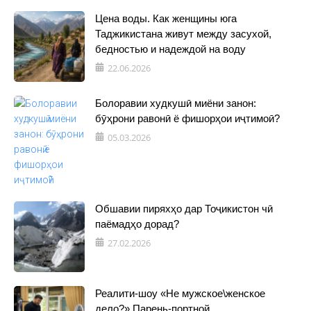
Цена воды. Как женщины юга
Таджикистана живут между засухой,
бедностью и надеждой на воду
22.06.2026
Болоравии худкушӣ миёни занон:
бӯҳрони равонӣ ё фишорҳои иҷтимоӣ?
05.03.2026
Обшавии пиряхҳо дар Тоҷикистон чӣ
паёмадҳо дорад?
27.02.2026
Реалити-шоу «Не мужское\женское
дело?» Парень-портной