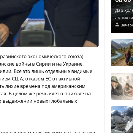
Дар ҳол
амнияти 
Вечер
вразийского экономического союза)
анские войны в Сирии и на Украине,
Ливии. Все это лишь отдельные видимые
нием США; отказом ЕС от активной
ть лихие времена под американским
я. В целом же речь идет о приходе на
о выдвижении новых глобальных
ождали политические кризисы, зачастую