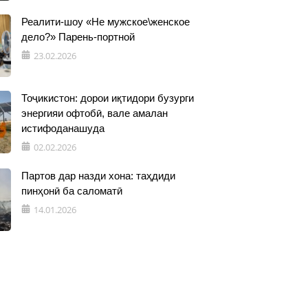
Реалити-шоу «Не мужское\женское
дело?» Парень-портной
23.02.2026
Тоҷикистон: дорои иқтидори бузурги
энергияи офтобӣ, вале амалан
истифоданашуда
02.02.2026
Партов дар назди хона: таҳдиди
пинҳонӣ ба саломатӣ
14.01.2026