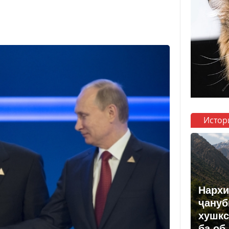
Истор
Нархи
ҷануб
хушкс
ба об