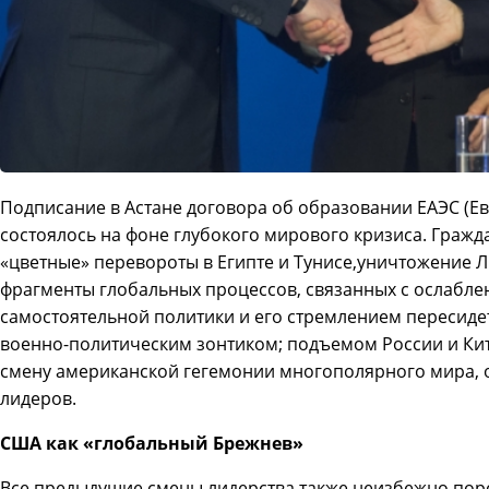
Подписание в Астане договора об образовании ЕАЭС (Е
состоялось на фоне глубокого мирового кризиса. Гражд
«цветные» перевороты в Египте и Тунисе,уничтожение 
фрагменты глобальных процессов, связанных с ослабле
самостоятельной политики и его стремлением пересиде
военно-политическим зонтиком; подъемом России и Кита
смену американской гегемонии многополярного мира, 
лидеров.
США как «глобальный Брежнев»
Все предыдущие смены лидерства также неизбежно пор