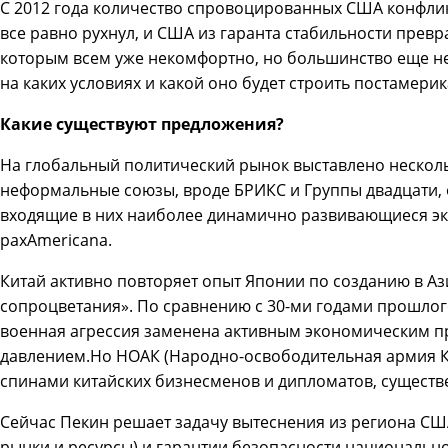
С 2012 года количество спровоцированных США конфлик
все равно рухнул, и США из гаранта стабильности превр
которым всем уже некомфортно, но большинство еще не
на каких условиях и какой оно будет строить постамери
Какие существуют предложения?
На глобальный политический рынок выставлено нескол
неформальные союзы, вроде БРИКС и Группы двадцати,
входящие в них наиболее динамично развивающиеся э
paxAmericana.
Китай активно повторяет опыт Японии по созданию в А
сопроцветания». По сравнению с 30-ми годами прошлог
военная агрессия заменена активным экономическим 
давлением.Но НОАК (Народно-освободительная армия Ки
спинами китайских бизнесменов и дипломатов, существ
Сейчас Пекин решает задачу вытеснения из региона США
рынки и ресурсы) и гарантии безопасности национально