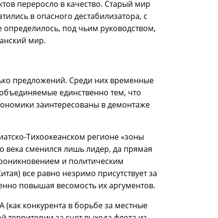
тов переросло в качество. Старый мир
атились в опасного дестабилизатора, с
 определилось, под чьим руководством,
канский мир.
ько предложений. Среди них временные
 объединяемые единственно тем, что
кономики заинтересованы в демонтаже
зиатско-Тихоокеанском регионе «зоны
о века сменился лишь лидер, да прямая
проникновением и политическим
тая) все равно незримо присутствует за
енно повышая весомость их аргументов.
 (как конкурента в борьбе за местные
й территории за счет выхода флота из