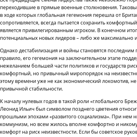
переходившие в прямые военные столкновения. Таковы
в ходе которых глобальная гегемония перешла от Брита
сопротивляется, всегда пытается сохранить комфортный
является привилегированным игроком. В конечном итог
потенциальных новых лидеров – либо же максимально и
Однако дестабилизация и войны становятся последним г
правило, его гегемония на заключительном этапе подд
нежеланием большей части политиков и государств риск
комфортный, но привычный миропорядок на неизвестнос
этому времени уже не как экономический локомотив, не 
привычной стабильности.
К началу нулевых годов в такой роли «глобального Бре
Леонид Ильич был символом позднего цветения относи
прошлыми эпохами «развитого социализма». При нем ни
коммунизм, но всем жилось вполне комфортно и никому
комфорт на риск неизвестности. Если бы советское рук