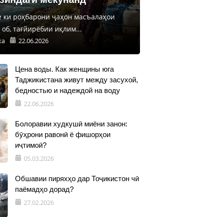
е ки роҳбарони ҷаҳон масъалаҳои
об, тағйирёбии иқлим...
ка
22.06.2026
Цена воды. Как женщины юга
Таджикистана живут между засухой,
бедностью и надеждой на воду
22.06.2026
Болоравии худкушӣ миёни занон:
бӯҳрони равонӣ ё фишорҳои
иҷтимоӣ?
05.03.2026
Обшавии пиряхҳо дар Тоҷикистон чӣ
паёмадҳо дорад?
27.02.2026