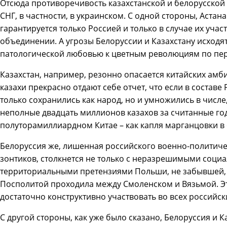
Отсюда противоречивость казахстанской и белорусской 
СНГ, в частности, в украинском. С одной стороны, Астан
гарантируется только Россией и только в случае их уча
объединении. А угрозы Белоруссии и Казахстану исходят
патологической любовью к цветным революциям по пер
Казахстан, например, резонно опасается китайских амб
казахи прекрасно отдают себе отчет, что если в состав
только сохранились как народ, но и умножились в числе
неполные двадцать миллионов казахов за считанные год
полуторамиллиардном Китае – как капля марганцовки в 
Белоруссия же, лишенная российского военно-политич
зонтиков, столкнется не только с неразрешимыми соци
территориальными претензиями Польши, не забывшей, 
Посполитой проходила между Смоленском и Вязьмой. Эт
достаточно конструктивно участвовать во всех российс
С другой стороны, как уже было сказано, Белоруссия и 