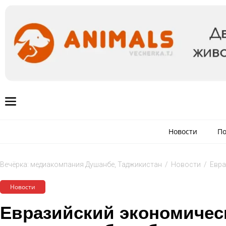
Новости
По
Вечёрка: медиакомпания Душанбе, Таджикистан
/
Новости
/
Евра
Новости
Евразийский экономичес