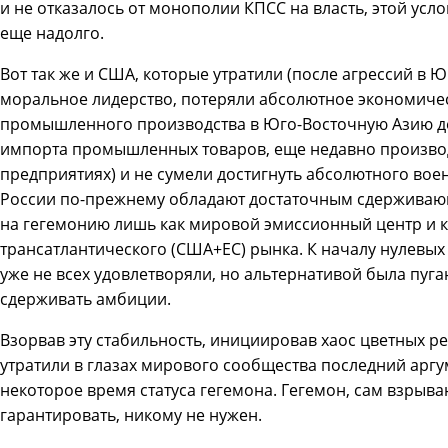
и не отказалось от монополии КПСС на власть, этой усл
еще надолго.
Вот так же и США, которые утратили (после агрессий в 
моральное лидерство, потеряли абсолютное экономиче
промышленного производства в Юго-Восточную Азию д
импорта промышленных товаров, еще недавно произво
предприятиях) и не сумели достигнуть абсолютного вое
России по-прежнему обладают достаточным сдерживающ
на гегемонию лишь как мировой эмиссионный центр и 
трансатлантического (США+ЕС) рынка. К началу нулевы
уже не всех удовлетворяли, но альтернативой была пуг
сдерживать амбиции.
Взорвав эту стабильность, инициировав хаос цветных 
утратили в глазах мирового сообщества последний аргу
некоторое время статуса гегемона. Гегемон, сам взрыв
гарантировать, никому не нужен.