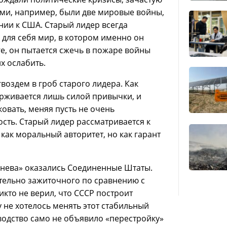
ми, например, были две мировые войны,
нии к США. Старый лидер всегда
 для себя мир, в котором именно он
е, он пытается сжечь в пожаре войны
х ослабить.
воздем в гроб старого лидера. Как
ерживается лишь силой привычки, и
овать, меняя пусть не очень
ть. Старый лидер рассматривается к
как моральный авторитет, но как гарант
жнева» оказались Соединенные Штаты.
тельно зажиточного по сравнению с
кто не верил, что СССР построит
 не хотелось менять этот стабильный
оводство само не объявило «перестройку»