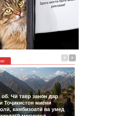
ии
 об. Чӣ тавр занон дар
и Тоҷикистон миёни
олӣ, камбизоатӣ ва умед
 зиндагӣ мекунанд