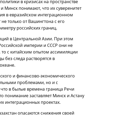
политики в кризисах на пространстве
а и Минск понимают, что их суверенитет
стия в евразийском интеграционном
 не только от Вашингтона с его
иметру российских границ.
иций в Центральной Азии. При этом
е Российской империи и СССР они не
, то с китайским опытом ассимиляции
ы без следа растворятся в
океане.
еского и финансово-экономического
альными проблемами, но и с
что в былые времена граница Речи
о понимание заставляет Минск и Астану
ких интеграционных проектах.
Казахстан опасаются снижения своей