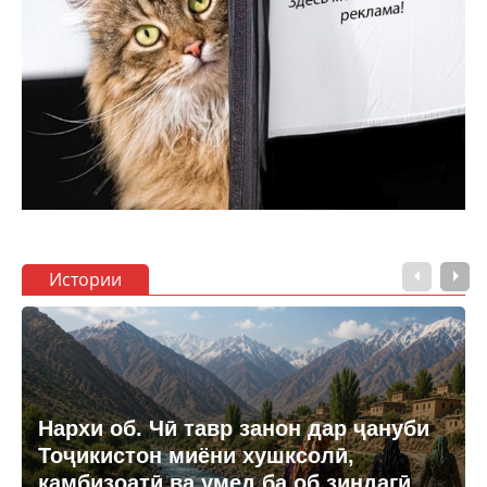
Истории
Нархи об. Чӣ тавр занон дар ҷануби
Тоҷикистон миёни хушксолӣ,
камбизоатӣ ва умед ба об зиндагӣ