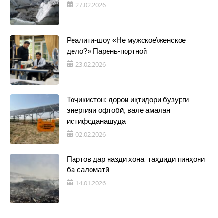
27.02.2026
Реалити-шоу «Не мужское\женское
дело?» Парень-портной
23.02.2026
Тоҷикистон: дорои иқтидори бузурги
энергияи офтобӣ, вале амалан
истифоданашуда
02.02.2026
Партов дар назди хона: таҳдиди пинҳонӣ
ба саломатӣ
14.01.2026