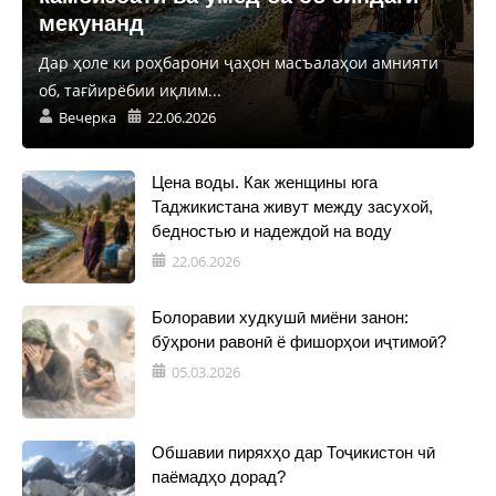
мекунанд
Дар ҳоле ки роҳбарони ҷаҳон масъалаҳои амнияти
об, тағйирёбии иқлим...
Вечерка
22.06.2026
Цена воды. Как женщины юга
Таджикистана живут между засухой,
бедностью и надеждой на воду
22.06.2026
Болоравии худкушӣ миёни занон:
бӯҳрони равонӣ ё фишорҳои иҷтимоӣ?
05.03.2026
Обшавии пиряхҳо дар Тоҷикистон чӣ
паёмадҳо дорад?