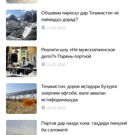
Обшавии пиряхҳо дар Тоҷикистон чӣ
паёмадҳо дорад?
27.02.2026
Реалити-шоу «Не мужское\женское
дело?» Парень-портной
23.02.2026
Тоҷикистон: дорои иқтидори бузурги
энергияи офтобӣ, вале амалан
истифоданашуда
02.02.2026
Партов дар назди хона: таҳдиди пинҳонӣ
ба саломатӣ