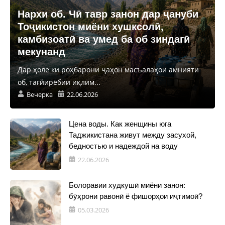
Нархи об. Чӣ тавр занон дар ҷануби
Тоҷикистон миёни хушксолӣ,
камбизоатӣ ва умед ба об зиндагӣ
мекунанд
Дар ҳоле ки роҳбарони ҷаҳон масъалаҳои амнияти
об, тағйирёбии иқлим...
Вечерка
22.06.2026
Цена воды. Как женщины юга
Таджикистана живут между засухой,
бедностью и надеждой на воду
22.06.2026
Болоравии худкушӣ миёни занон:
бӯҳрони равонӣ ё фишорҳои иҷтимоӣ?
05.03.2026