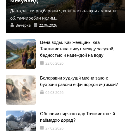
мекунанд
Дар ҳоле ки роҳбарони ҷаҳон масъалаҳои амнияти
об, тағйирёбии иқлим...
Вечерка
22.06.2026
Цена воды. Как женщины юга
Таджикистана живут между засухой,
бедностью и надеждой на воду
22.06.2026
Болоравии худкушӣ миёни занон:
бӯҳрони равонӣ ё фишорҳои иҷтимоӣ?
05.03.2026
Обшавии пиряхҳо дар Тоҷикистон чӣ
паёмадҳо дорад?
27.02.2026