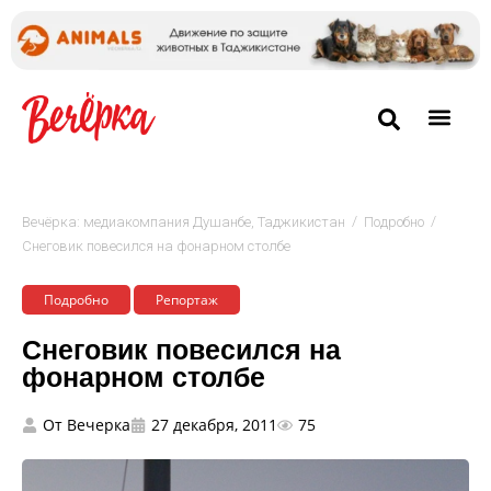
/
/
Вечёрка: медиакомпания Душанбе, Таджикистан
Подробно
Снеговик повесился на фонарном столбе
Подробно
Репортаж
Снеговик повесился на
фонарном столбе
От
Вечерка
27 декабря, 2011
75