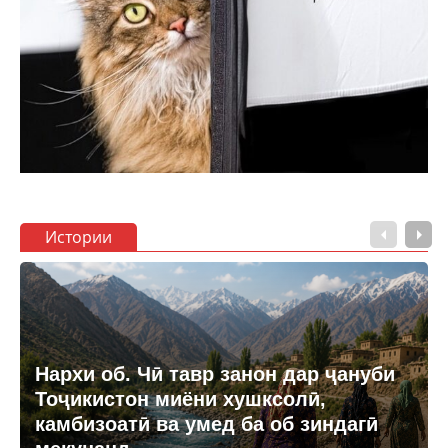
Истории
Нархи об. Чӣ тавр занон дар ҷануби
Тоҷикистон миёни хушксолӣ,
камбизоатӣ ва умед ба об зиндагӣ