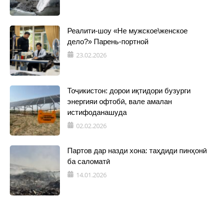
Реалити-шоу «Не мужское\женское
дело?» Парень-портной
23.02.2026
Тоҷикистон: дорои иқтидори бузурги
энергияи офтобӣ, вале амалан
истифоданашуда
02.02.2026
Партов дар назди хона: таҳдиди пинҳонӣ
ба саломатӣ
14.01.2026