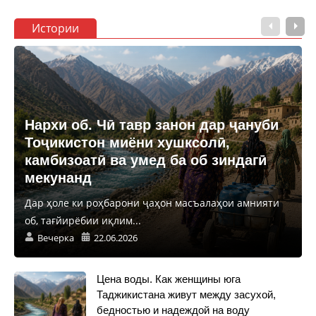
Истории
Нархи об. Чӣ тавр занон дар ҷануби
Тоҷикистон миёни хушксолӣ,
камбизоатӣ ва умед ба об зиндагӣ
мекунанд
Дар ҳоле ки роҳбарони ҷаҳон масъалаҳои амнияти
об, тағйирёбии иқлим...
Вечерка
22.06.2026
Цена воды. Как женщины юга
Таджикистана живут между засухой,
бедностью и надеждой на воду