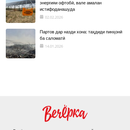
энергияи офтобӣ, вале амалан
истифоданашуда
02.02.2026
Партов дар назди хона: таҳдиди пинҳонӣ
ба саломатӣ
14.01.2026