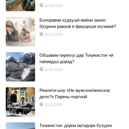
22.06.2026
Болоравии худкушӣ миёни занон:
бӯҳрони равонӣ ё фишорҳои иҷтимоӣ?
05.03.2026
Обшавии пиряхҳо дар Тоҷикистон чӣ
паёмадҳо дорад?
27.02.2026
Реалити-шоу «Не мужское\женское
дело?» Парень-портной
23.02.2026
Тоҷикистон: дорои иқтидори бузурги