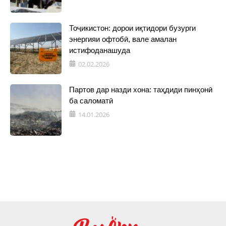
Тоҷикистон: дорои иқтидори бузурги
энергияи офтобӣ, вале амалан
истифоданашуда
02.02.2026
Партов дар назди хона: таҳдиди пинҳонӣ
ба саломатӣ
14.01.2026