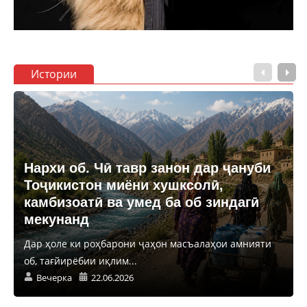
Истории
Нархи об. Чӣ тавр занон дар ҷануби
Тоҷикистон миёни хушксолӣ,
камбизоатӣ ва умед ба об зиндагӣ
мекунанд
Дар ҳоле ки роҳбарони ҷаҳон масъалаҳои амнияти
об, тағйирёбии иқлим...
Вечерка
22.06.2026