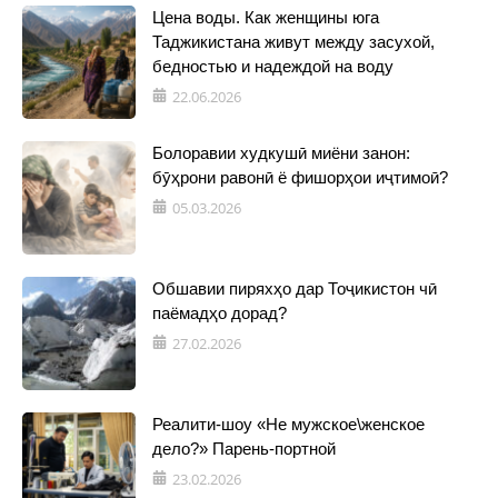
Цена воды. Как женщины юга
Таджикистана живут между засухой,
бедностью и надеждой на воду
22.06.2026
Болоравии худкушӣ миёни занон:
бӯҳрони равонӣ ё фишорҳои иҷтимоӣ?
05.03.2026
Обшавии пиряхҳо дар Тоҷикистон чӣ
паёмадҳо дорад?
27.02.2026
Реалити-шоу «Не мужское\женское
дело?» Парень-портной
23.02.2026