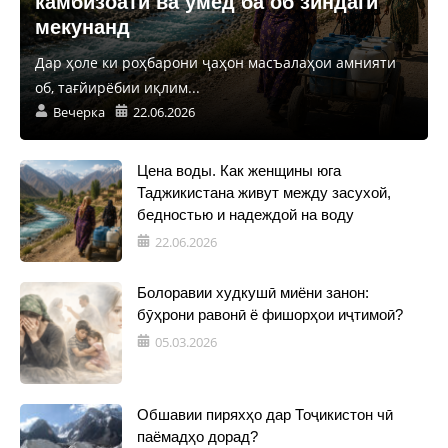
камбизоатӣ ва умед ба об зиндагӣ
мекунанд
Дар ҳоле ки роҳбарони ҷаҳон масъалаҳои амнияти
об, тағйирёбии иқлим...
Вечерка
22.06.2026
Цена воды. Как женщины юга
Таджикистана живут между засухой,
бедностью и надеждой на воду
22.06.2026
Болоравии худкушӣ миёни занон:
бӯҳрони равонӣ ё фишорҳои иҷтимоӣ?
05.03.2026
Обшавии пиряхҳо дар Тоҷикистон чӣ
паёмадҳо дорад?