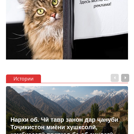
Истории
Нархи об. Чӣ тавр занон дар ҷануби
Тоҷикистон миёни хушксолӣ,