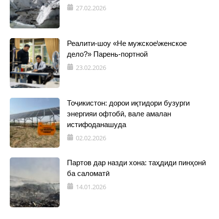
27.02.2026
Реалити-шоу «Не мужское\женское
дело?» Парень-портной
23.02.2026
Тоҷикистон: дорои иқтидори бузурги
энергияи офтобӣ, вале амалан
истифоданашуда
02.02.2026
Партов дар назди хона: таҳдиди пинҳонӣ
ба саломатӣ
14.01.2026