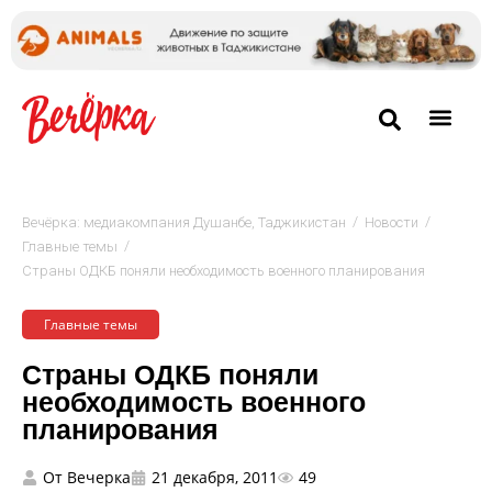
/
/
Вечёрка: медиакомпания Душанбе, Таджикистан
Новости
/
Главные темы
Страны ОДКБ поняли необходимость военного планирования
Главные темы
Страны ОДКБ поняли
необходимость военного
планирования
От
Вечерка
21 декабря, 2011
49