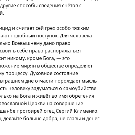
другие способы сведения счётов с
й.
цид и считает сей грех особо тяжким
ают подобный поступок. Для человека
олько Всевышнему дано право
исвоить себе право распоряжаться
т никому, кроме Бога, — это
ложение мирян в обществе определяет
му процессу. Духовное состояние
завтрашнем дне отчасти порождает мысль
ть человеку задуматься о самоубийстве.
олько на Бога и живёт во имя обретения
равославной Церкви на совершение
ушанбе протоирей отец Сергий Клименко.
, делайте больше добра, не славы и денег