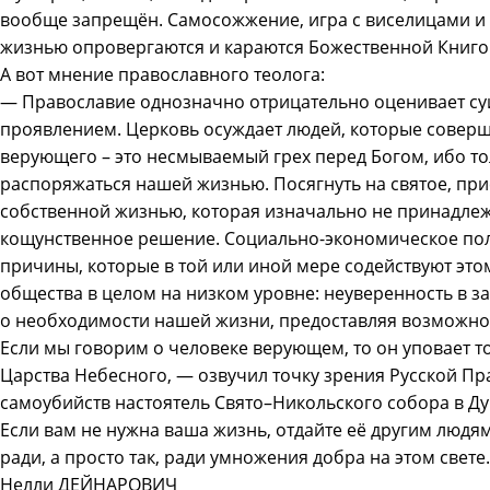
вообще запрещён. Самосожжение, игра с виселицами и 
жизнью опровергаются и караются Божественной Книго
А вот мнение православного теолога:
— Православие однозначно отрицательно оценивает суи
проявлением. Церковь осуждает людей, которые соверш
верующего – это несмываемый грех перед Богом, ибо т
распоряжаться нашей жизнью. Посягнуть на святое, пр
собственной жизнью, которая изначально не принадлежи
кощунственное решение. Социально-экономическое по
причины, которые в той или иной мере содействуют это
общества в целом на низком уровне: неуверенность в 
о необходимости нашей жизни, предоставляя возможнос
Если мы говорим о человеке верующем, то он уповает т
Царства Небесного, — озвучил точку зрения Русской П
самоубийств настоятель Свято–Никольского собора в Д
Если вам не нужна ваша жизнь, отдайте её другим людям
ради, а просто так, ради умножения добра на этом свете.
Нелли ДЕЙНАРОВИЧ