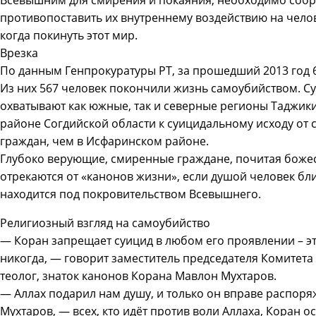
Всевышним для смирения и покаяния, необходимо собра
противопоставить их внутреннему воздействию на чело
когда покинуть этот мир.
Врезка
По данным Генпрокуратуры РТ, за прошедший 2013 год 
Из них 567 человек покончили жизнь самоубийством. С
охватывают как южные, так и северные регионы Таджик
районе Согдийской области к суицидальному исходу от
граждан, чем в Исфаринском районе.
Глубоко верующие, смиренные граждане, почитая божес
отрекаются от «канонов жизни», если душой человек бли
находится под покровительством Всевышнего.
Религиозный взгляд на самоубийство
— Коран запрещает суицид в любом его проявлении – эт
никогда, — говорит заместитель председателя Комитета 
теолог, знаток канонов Корана Мавлон Мухтаров.
— Аллах подарил нам душу, и только он вправе распор
Мухтаров, — всех, кто идёт против воли Аллаха, Коран 