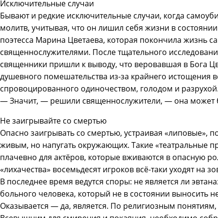
Исключительные случаи
Бывают и редкие исключительные случаи, когда самоуби
молитв, учитывая, что он лишил себя жизни в состоянии
поэтесса Марина Цветаева, которая покончила жизнь 
священнослужителями. После тщательного исследования
священники пришли к выводу, что веровавшая в Бога Цв
душевного помешательства из-за крайнего истощения в
спровоцированного одиночеством, голодом и разрухой
— Значит, — решили священнослужители, — она может 
Не заигрывайте со смертью
Опасно заигрывать со смертью, устраивая «липовые», п
живым, но напугать окружающих. Такие «театральные п
плачевно для актёров, которые вживаются в опасную рол
«лихачества» восемьдесят игроков всё-таки уходят на з
В последнее время ведутся споры: не является ли эвта
больного человека, который не в состоянии выносить 
Оказывается — да, является. По религиозным понятиям,