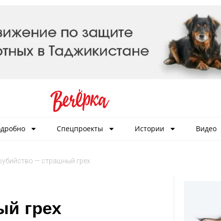
дробно
Спецпроекты
Истории
Видео
убийство — страшный грех
ый грех