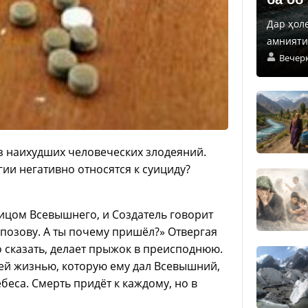
Дар ҳол
амнияти 
Вечер
з наихудших человеческих злодеяний.
ии негативно относятся к суициду?
лицом Всевышнего, и Создатель говорит
х позову. А ты почему пришёл?» Отвергая
 сказать, делает прыжок в преисподнюю.
ей жизнью, которую ему дал Всевышний,
ебеса. Смерть придёт к каждому, но в