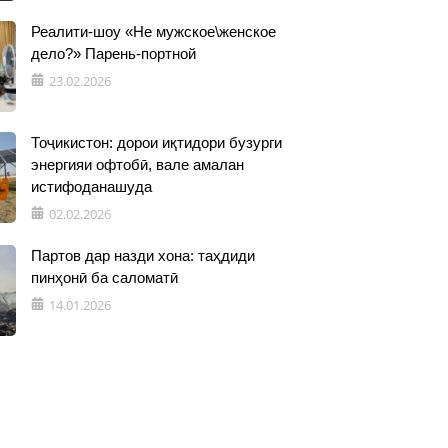
Реалити-шоу «Не мужское\женское
дело?» Парень-портной
23.02.2026
Тоҷикистон: дорои иқтидори бузурги
энергияи офтобӣ, вале амалан
истифоданашуда
02.02.2026
Партов дар назди хона: таҳдиди
пинҳонӣ ба саломатӣ
14.01.2026