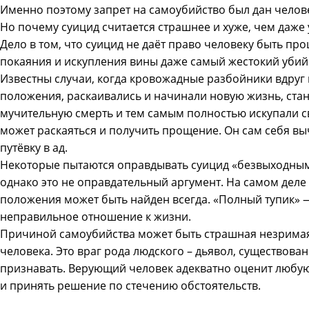
Именно поэтому запрет на самоубийство был дан челов
Но почему суицид считается страшнее и хуже, чем даже
Дело в том, что суицид не даёт право человеку быть пр
покаяния и искупления вины даже самый жестокий уби
Известны случаи, когда кровожадные разбойники вдруг 
положения, раскаивались и начинали новую жизнь, ста
мучительную смерть и тем самым полностью искупали св
может раскаяться и получить прощение. Он сам себя вы
путёвку в ад.
Некоторые пытаются оправдывать суицид «безвыходны
однако это не оправдательный аргумент. На самом деле
положения может быть найден всегда. «Полный тупик» 
неправильное отношение к жизни.
Причиной самоубийства может быть страшная незрима
человека. Это враг рода людского – дьявол, существова
признавать. Верующий человек адекватно оценит любую
и принять решение по стечению обстоятельств.