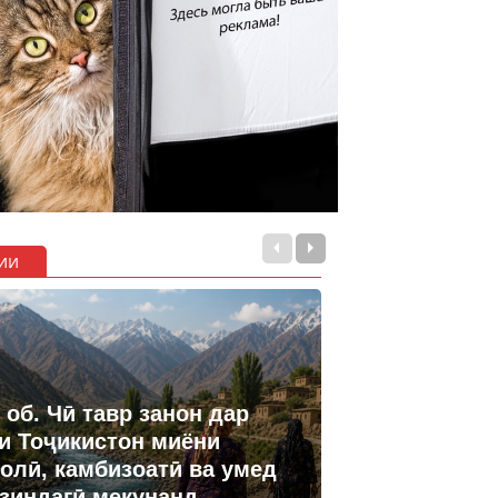
ии
 об. Чӣ тавр занон дар
и Тоҷикистон миёни
олӣ, камбизоатӣ ва умед
 зиндагӣ мекунанд