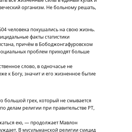
ть все жизненные силы в единый кулак и
веческий организм. Не больному решать,
604 человека покушались на свою жизнь.
уицидальные факты статистики
истана, причём в Бободжонгафуровском
 социальных проблем приходят больше
твенное слово, в одночасье не
же к Богу, значит и его жизненное бытие
о большой грех, который не смывается
по делам религии при правительстве РТ,
яжаться ею, — продолжает Мавлон
осуждает. В мусульманской религии суицид