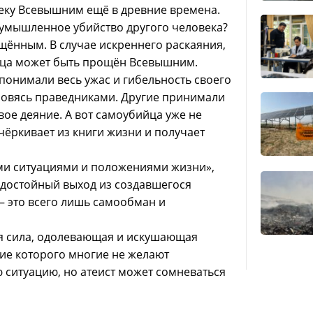
еку Всевышним ещё в древние времена.
 умышленное убийство другого человека?
ощённым. В случае искреннего раскаяния,
йца может быть прощён Всевышним.
понимали весь ужас и гибельность своего
новясь праведниками. Другие принимали
ое деяние. А вот самоубийца уже не
чёркивает из книги жизни и получает
ми ситуациями и положениями жизни»,
 достойный выход из создавшегося
— это всего лишь самообман и
я сила, одолевающая и искушающая
ние которого многие не желают
 ситуацию, но атеист может сомневаться