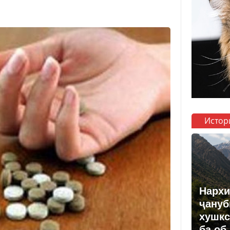
Истор
Нархи
ҷануб
хушкс
ба об