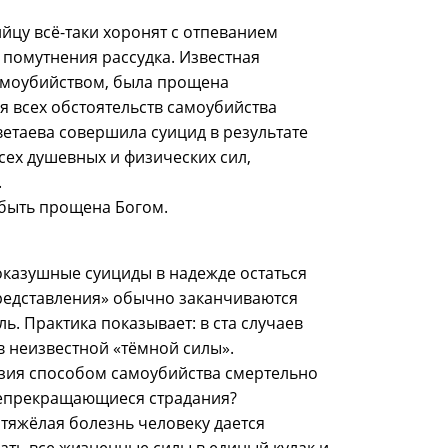
йцу всё-таки хоронят с отпеванием
 помутнения рассудка. Известная
самоубийством, была прощена
 всех обстоятельств самоубийства
етаева совершила суицид в результате
сех душевных и физических сил,
.
быть прощена Богом.
оказушные суициды в надежде остаться
редставления» обычно заканчиваются
ь. Практика показывает: в ста случаев
ов неизвестной «тёмной силы».
назия способом самоубийства смертельно
непрекращающиеся страдания?
 тяжёлая болезнь человеку дается