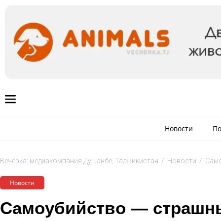
Новости
По
Вечёрка: медиакомпания Душанбе, Таджикистан
/
Новости
/
Само
Новости
Самоубийство — страшн