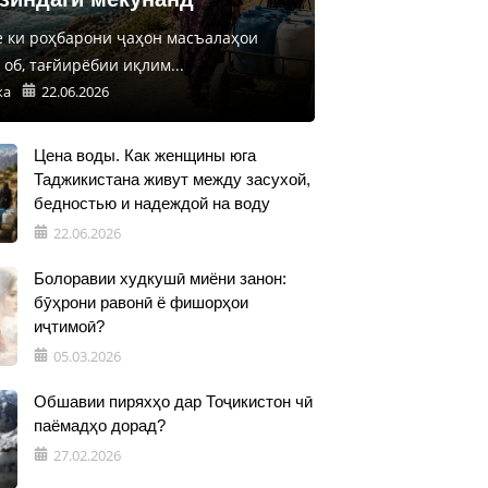
е ки роҳбарони ҷаҳон масъалаҳои
об, тағйирёбии иқлим...
ка
22.06.2026
Цена воды. Как женщины юга
Таджикистана живут между засухой,
бедностью и надеждой на воду
22.06.2026
Болоравии худкушӣ миёни занон:
бӯҳрони равонӣ ё фишорҳои
иҷтимоӣ?
05.03.2026
Обшавии пиряхҳо дар Тоҷикистон чӣ
паёмадҳо дорад?
27.02.2026